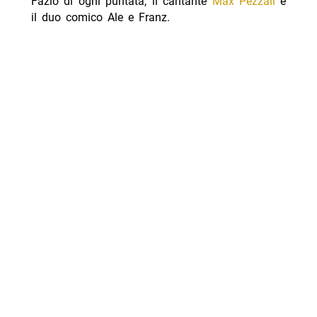
Fazio di ogni puntata, il cantante
Max Pezzali
e
il duo comico Ale e Franz.