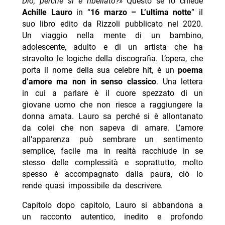
Dio, perché si è ribellato?»
Questo se lo chiede
Achille Lauro
in “
16 marzo – L’ultima notte
” il
suo libro edito da Rizzoli pubblicato nel 2020.
Un viaggio nella mente di un bambino,
adolescente, adulto e di un artista che ha
stravolto le logiche della discografia. L’opera, che
porta il nome della sua celebre hit, è un
poema
d’amore ma non in senso classico
. Una lettera
in cui a parlare è il cuore spezzato
di un
giovane uomo che non riesce a raggiungere la
donna amata. Lauro sa perché si è allontanato
da colei che non sapeva di amare. L’amore
all’apparenza può sembrare un sentimento
semplice, facile ma in realtà racchiude in se
stesso delle complessità e soprattutto, molto
spesso è accompagnato dalla paura, ciò lo
rende quasi impossibile da descrivere.
Capitolo dopo capitolo, Lauro si abbandona a
un racconto autentico, inedito e profondo