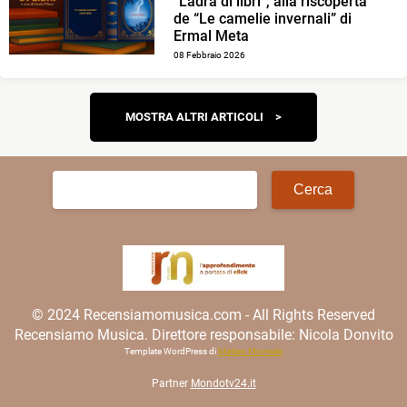
“Ladra di libri”, alla riscoperta
de “Le camelie invernali” di
Ermal Meta
08 Febbraio 2026
Navigazione
MOSTRA ALTRI ARTICOLI
articoli
Ricerca
per:
© 2024 Recensiamomusica.com - All Rights Reserved
Recensiamo Musica. Direttore responsabile: Nicola Donvito
Template WordPress di
Matteo Morreale
Partner
Mondotv24.it