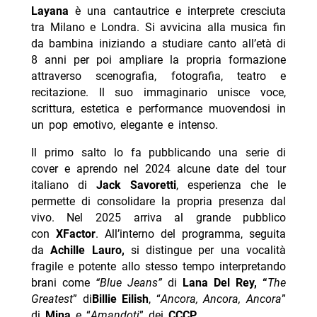
Layana
è una cantautrice e interprete cresciuta
tra Milano e Londra. Si avvicina alla musica fin
da bambina iniziando a studiare canto all’età di
8 anni per poi ampliare la propria formazione
attraverso scenografia, fotografia, teatro e
recitazione. Il suo immaginario unisce voce,
scrittura, estetica e performance muovendosi in
un pop emotivo, elegante e intenso.
Il primo salto lo fa pubblicando una serie di
cover e aprendo nel 2024 alcune date del tour
italiano di
Jack Savoretti
, esperienza che le
permette di consolidare la propria presenza dal
vivo. Nel 2025 arriva al grande pubblico
con
XFactor
. All’interno del programma, seguita
da
Achille Lauro,
si distingue per una vocalità
fragile e potente allo stesso tempo interpretando
brani come
“Blue Jeans”
di
Lana Del Rey, “
The
Greatest
” di
Billie Eilish
, “
Ancora, Ancora, Ancora
”
di
Mina
e “
Amandoti
” dei
CCCP
.