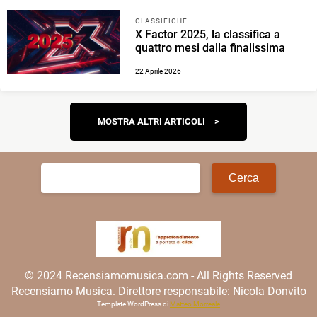
CLASSIFICHE
X Factor 2025, la classifica a
quattro mesi dalla finalissima
22 Aprile 2026
Navigazione
MOSTRA ALTRI ARTICOLI
articoli
Ricerca
per:
© 2024 Recensiamomusica.com - All Rights Reserved
Recensiamo Musica. Direttore responsabile: Nicola Donvito
Template WordPress di
Matteo Morreale