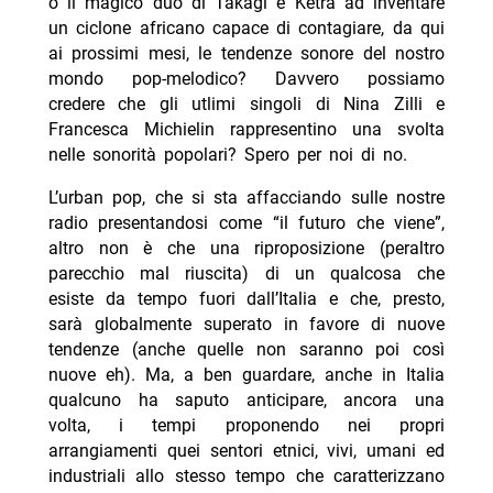
o il magico duo di Takagi e Ketra ad inventare
un ciclone africano capace di contagiare, da qui
ai prossimi mesi, le tendenze sonore del nostro
mondo pop-melodico? Davvero possiamo
credere che gli utlimi singoli di Nina Zilli e
Francesca Michielin rappresentino una svolta
nelle sonorità popolari? Spero per noi di no.
L’urban pop, che si sta affacciando sulle nostre
radio presentandosi come “il futuro che viene”,
altro non è che una riproposizione (peraltro
parecchio mal riuscita) di un qualcosa che
esiste da tempo fuori dall’Italia e che, presto,
sarà globalmente superato in favore di nuove
tendenze (anche quelle non saranno poi così
nuove eh). Ma, a ben guardare, anche in Italia
qualcuno ha saputo anticipare, ancora una
volta, i tempi proponendo nei propri
arrangiamenti quei sentori etnici, vivi, umani ed
industriali allo stesso tempo che caratterizzano