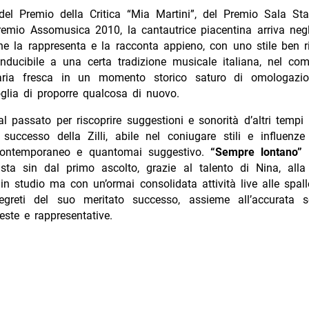
 del Premio della Critica “Mia Martini”, del Premio Sala S
remio Assomusica 2010, la cantautrice piacentina arriva negl
e la rappresenta e la racconta appieno, con uno stile ben r
onducibile a una certa tradizione musicale italiana, nel co
’aria fresca in un momento storico saturo di omologazio
glia di proporre qualcosa di nuovo.
al passato per riscoprire suggestioni e sonorità d’altri tempi 
le successo della Zilli, abile nel coniugare stili e influen
 contemporaneo e quantomai suggestivo.
“Sempre lontano”
è
sta sin dal primo ascolto, grazie al talento di Nina, all
in studio ma con un’ormai consolidata attività live alle spal
greti del suo meritato successo, assieme all’accurata s
ste e rappresentative.