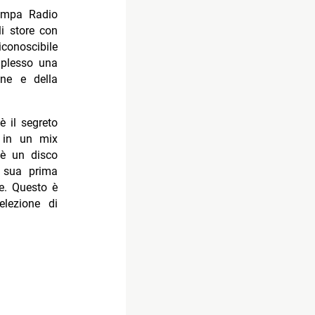
tampa Radio
i store con
iconoscibile
mplesso una
ne e della
è il segreto
ze in un mix
 un disco
a sua prima
le. Questo è
elezione di