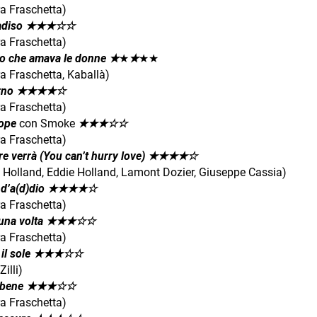
ra Fraschetta)
radiso
★
★★☆☆
ra Fraschetta)
o che amava le donne ★
★
★
★★
a Fraschetta, Kaballà)
erno
★
★
★
★☆
ra Fraschetta)
ope
con Smoke
★
★★☆☆
ra Fraschetta)
e verrà (You can’t hurry love)
★
★
★
★☆
n Holland, Eddie Holland, Lamont Dozier, Giuseppe Cassia)
 d’a(d)dio
★
★
★
★☆
ra Fraschetta)
 una volta
★
★★☆☆
ra Fraschetta)
il sole
★
★★☆☆
Zilli)
 bene
★
★★☆☆
ra Fraschetta)