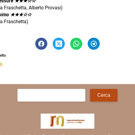
essure
★
★★☆☆
a Fraschetta, Alberto Provasi)
ssimo
★
★★☆☆
ra Fraschetta)
vito
li
Ricerca
per: