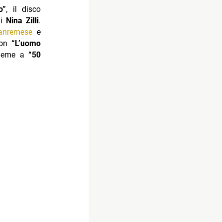
o”
, il disco
di
Nina Zilli
.
sanremese
e
 con
“L’uomo
ssieme a
“50