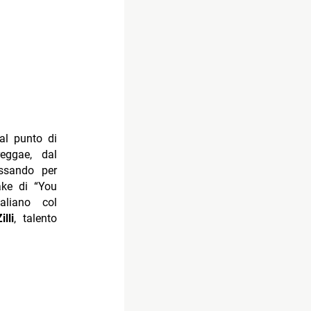
dal punto di
eggae, dal
ssando per
ake di “You
aliano col
lli
, talento