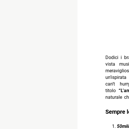
Dodici i br
vista mus
meraviglio
un’ispirat
can’t hur
titolo
“L’a
naturale c
Sempre l
50mil