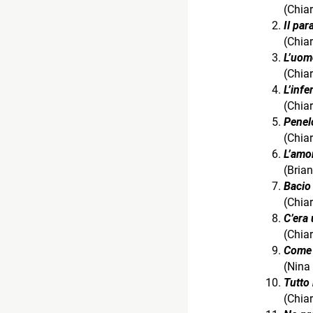
(Chia
Il pa
(Chia
L’uom
(Chiar
L’inf
(Chia
Penel
(Chia
L’amor
(Bria
Bacio
(Chia
C’era
(Chia
Come 
(Nina 
Tutto
(Chia