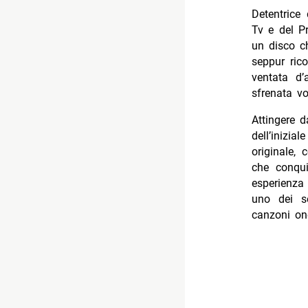
Detentrice
Tv e del P
un disco ch
seppur ric
ventata d
sfrenata vo
Attingere d
dell’inizia
originale,
che conqui
esperienza 
uno dei se
canzoni one