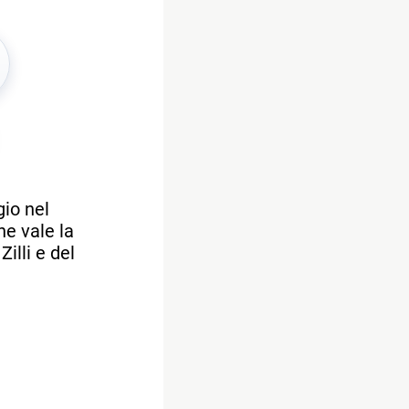
gio nel
he vale la
illi e del