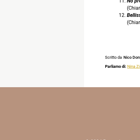
No pr
(Chiar
Belli
(Chia
Scritto da
Nico Don
Parliamo di:
Nina Zil