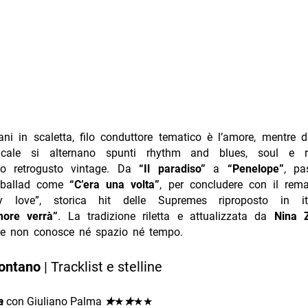
ani in scaletta, filo conduttore tematico è l’amore, mentre 
icale si alternano spunti rhythm and blues, soul e r
so retrogusto vintage. Da
“Il paradiso”
a
“Penelope”
, pa
a ballad come
“C’era una volta”
, per concludere con il rem
ry love”, storica hit delle Supremes riproposto in it
more verrà”
. La tradizione riletta e attualizzata da
Nina Zi
he non conosce né spazio né tempo.
ontano
| Tracklist e stelline
a
con Giuliano Palma
★
★
★
★★