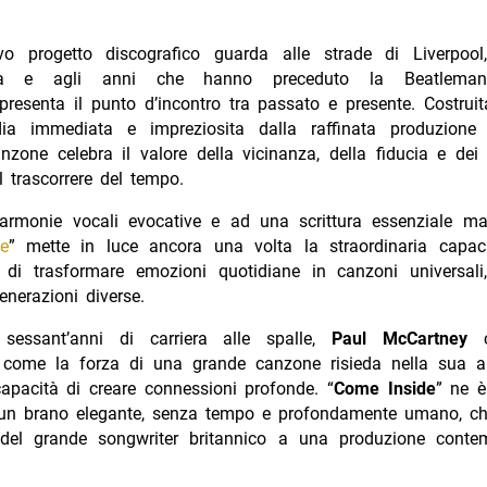
o progetto discografico guarda alle strade di Liverpool,
nzia e agli anni che hanno preceduto la Beatleman
presenta il punto d’incontro tra passato e presente. Costrui
ia immediata e impreziosita dalla raffinata produzione
nzone celebra il valore della vicinanza, della fiducia e de
l trascorrere del tempo.
armonie vocali evocative e ad una scrittura essenziale ma 
e
” mette in luce ancora una volta la straordinaria capa
y
di trasformare emozioni quotidiane in canzoni universali
enerazioni diverse.
 sessant’anni di carriera alle spalle,
Paul McCartney
c
 come la forza di una grande canzone risieda nella sua au
apacità di creare connessioni profonde. “
Come Inside
” ne è
un brano elegante, senza tempo e profondamente umano, ch
à del grande songwriter britannico a una produzione cont