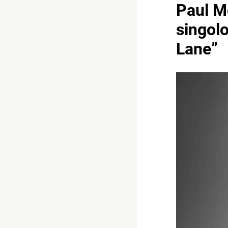
Paul M
singol
Lane”