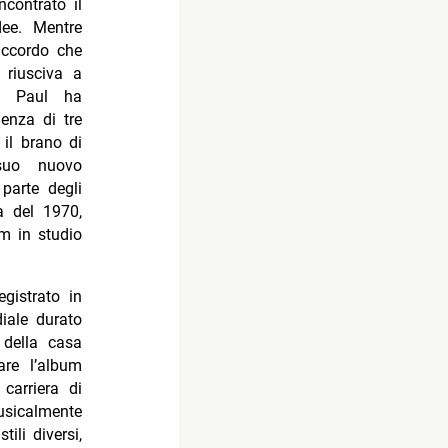
contrato il
ee. Mentre
 accordo che
 riusciva a
e, Paul ha
enza di tre
 il brano di
suo nuovo
parte degli
a del 1970,
um in studio
egistrato in
iale durato
 della casa
are l’album
carriera di
sicalmente
ili diversi,