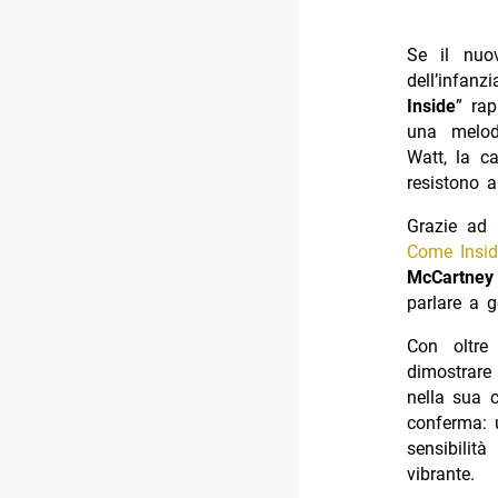
Se il nuov
dell’infa
Inside
” rap
una melod
Watt, la ca
resistono a
Grazie ad 
Come Insid
McCartne
parlare a g
Con oltre
dimostrare
nella sua c
conferma: 
sensibilit
vibrante.