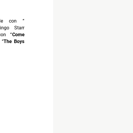
ale con “
ngo Starr
con “
Come
 “
The Boys