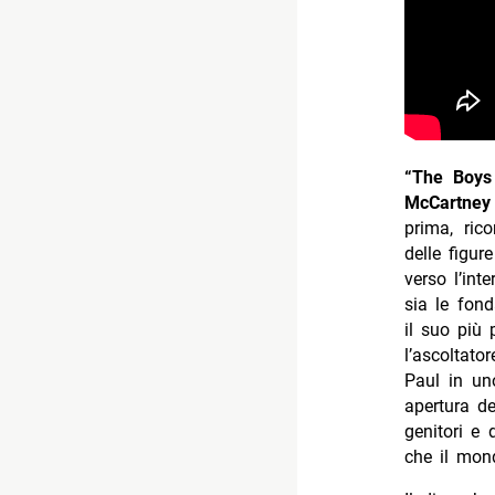
“The Boys
McCartney
prima, ric
delle figur
verso l’int
sia le fon
il suo più 
l’ascoltato
Paul in uno
apertura de
genitori e
che il mon