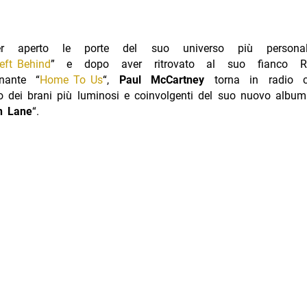
r aperto le porte del suo universo più person
ft Behind
” e dopo aver ritrovato al suo fianco Ri
onante “
Home To Us
“,
Paul McCartney
torna in radio 
o dei brani più luminosi e coinvolgenti del suo nuovo album
n Lane
“.