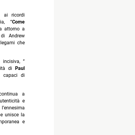
 ai ricordi
ia, “
Come
ta attorno a
 di Andrew
i legami che
incisiva, “
cità di
Paul
, capaci di
ontinua a
tenticità e
 l’ennesima
e unisce la
emporanea e