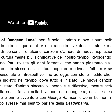
 of Dungeon Lane”
non è solo il primo nuovo album sol
in oltre cinque anni; è una raccolta rivelatrice di storie m
ordi personali e alcune canzoni d’amore di nuova ispirazi
e culturalmente più significative del nostro tempo. Rivolgend
erno, Paul rivisita gli anni formativi che hanno plasmato sia 
damenta stesse della cultura popolare moderna. L’album è s
personale e introspettivo fino ad oggi, con storie inedite che
re indietro nel tempo, dove tutto è iniziato. Le nuove canz
 stato d’animo sincero, vulnerabile e riflessivo, mentre scr
lla sua infanzia nella Liverpool del dopoguerra, della resilie
 delle prime avventure con George Harrison e John Lennon, 
do avesse mai sentito parlare della
Beatlemania
.