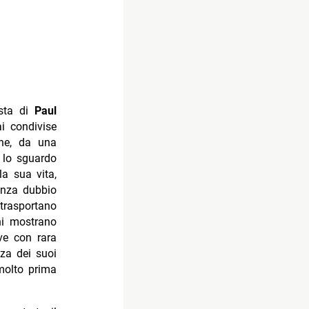
ista di
Paul
ai condivise
one, da una
o lo sguardo
la sua vita,
enza dubbio
 trasportano
oni mostrano
ive con rara
nza dei suoi
molto prima