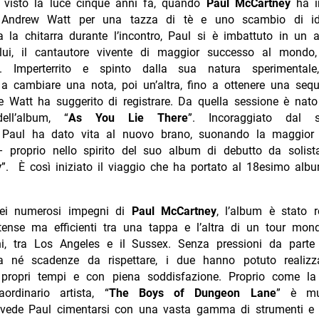
a visto la luce cinque anni fa, quando
Paul McCartney
ha in
e Andrew Watt per una tazza di tè e uno scambio di id
a la chitarra durante l’incontro, Paul si è imbattuto in un
i, il cantautore vivente di maggior successo al mondo,
re. Imperterrito e spinto dalla sua natura sperimental
 a cambiare una nota, poi un’altra, fino a ottenere una sequ
e Watt ha suggerito di registrare. Da quella sessione è nato
ell’album, “
As You Lie There
”. Incoraggiato dal 
, Paul ha dato vita al nuovo brano, suonando la maggior 
– proprio nello spirito del suo album di debutto da solist
y
”. È così iniziato il viaggio che ha portato al 18esimo alb
ei numerosi impegni di
Paul McCartney
, l’album è stato r
ntense ma efficienti tra una tappa e l’altra di un tour mond
i, tra Los Angeles e il Sussex. Senza pressioni da parte
ca né scadenze da rispettare, i due hanno potuto realizz
propri tempi e con piena soddisfazione. Proprio come la 
aordinario artista, “
The Boys of Dungeon Lane
” è mu
 vede Paul cimentarsi con una vasta gamma di strumenti e st