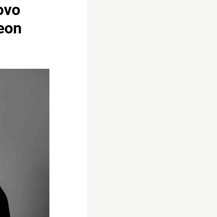
ovo
geon