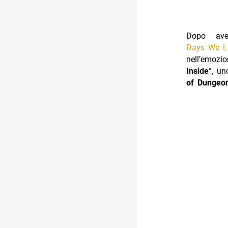
Dopo ave
Days We Le
nell’emozi
Inside
“, un
of Dungeo