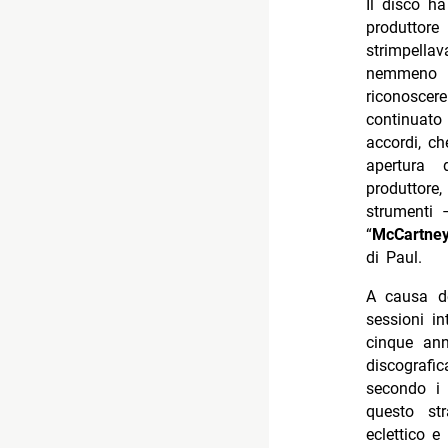
Il disco h
produttor
strimpellav
nemmeno lu
riconosce
continuato
accordi, ch
apertura d
produttore
strumenti 
“
McCartne
di Paul.
A causa d
sessioni i
cinque ann
discografi
secondo i 
questo str
eclettico e