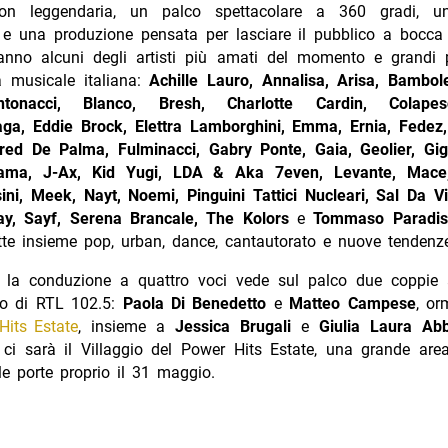
ion leggendaria, un palco spettacolare a 360 gradi, u
 e una produzione pensata per lasciare il pubblico a bocca 
ranno alcuni degli artisti più amati del momento e grandi p
a musicale italiana:
Achille Lauro, Annalisa, Arisa, Bambol
tonacci, Blanco, Bresh, Charlotte Cardin, Colapes
iaga, Eddie Brock, Elettra Lamborghini, Emma, Ernia, Fedez
red De Palma, Fulminacci, Gabry Ponte, Gaia, Geolier, Gigi
Irama, J-Ax, Kid Yugi, LDA & Aka 7even, Levante, Mac
ni, Meek, Nayt, Noemi, Pinguini Tattici Nucleari, Sal Da Vi
ay, Sayf, Serena Brancale, The Kolors
e
Tommaso Paradis
te insieme pop, urban, dance, cantautorato e nuove tendenz
 la conduzione a quattro voci vede sul palco due coppie
co di RTL 102.5:
Paola Di Benedetto
e
Matteo Campese
, or
Hits Estate
, insieme a
Jessica Brugali
e
Giulia Laura Abb
 ci sarà il Villaggio del Power Hits Estate, una grande area
le porte proprio il 31 maggio.