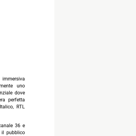
 immersiva
emente uno
nziale dove
ra perfetta
talico, RTL
 canale 36 e
il pubblico