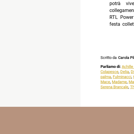
potrà vive
collegamen
RTL Power 
festa colle
Scritto da
Carola Pi
Parliamo di:
Achille
Colapesce
,
Delia
,
D
palma
,
Fulminacci
,
Mace
,
Madame
,
Ma
Serena Brancale
,
Th