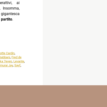
rattivi, ai
a. Insomma,
 gigantesca
partito
.
otte Cardin
,
Gabbani
,
Fred de
ka 7even
,
Levante
,
murai Jay
,
Sayf
,