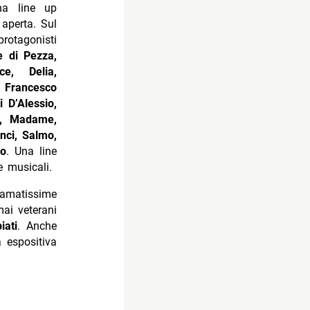
na line up
aperta. Sul
rotagonisti
e di Pezza,
ce, Delia,
, Francesco
 D’Alessio,
e, Madame,
nci, Salmo,
o
. Una line
e musicali.
 amatissime
mai veterani
iati
. Anche
 espositiva