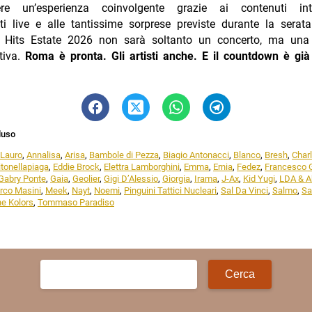
re un’esperienza coinvolgente grazie ai contenuti inte
ti live e alle tantissime sorprese previste durante la serat
Hits Estate 2026 non sarà soltanto un concerto, ma una
ttiva.
Roma è pronta. Gli artisti anche. E il countdown è già 
luso
 Lauro
,
Annalisa
,
Arisa
,
Bambole di Pezza
,
Biagio Antonacci
,
Blanco
,
Bresh
,
Charl
itonellapiaga
,
Eddie Brock
,
Elettra Lamborghini
,
Emma
,
Ernia
,
Fedez
,
Francesco 
Gabry Ponte
,
Gaia
,
Geolier
,
Gigi D’Alessio
,
Giorgia
,
Irama
,
J-Ax
,
Kid Yugi
,
LDA & A
rco Masini
,
Meek
,
Nayt
,
Noemi
,
Pinguini Tattici Nucleari
,
Sal Da Vinci
,
Salmo
,
Sa
e Kolors
,
Tommaso Paradiso
Ricerca
per: