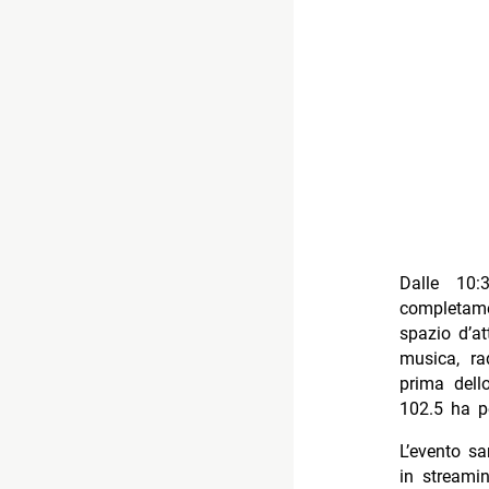
Dalle 10:
completa
spazio d’a
musica, ra
prima dell
102.5 ha p
L’evento sa
in streami