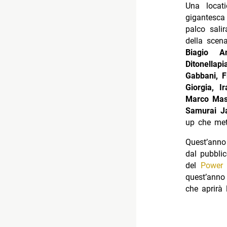
Una locat
gigantesca
palco sali
della scen
Biagio An
Ditonellap
Gabbani, F
Giorgia, 
Marco Masi
Samurai J
up che met
Quest’anno
dal pubbli
del
Power 
quest’anno
che aprirà 