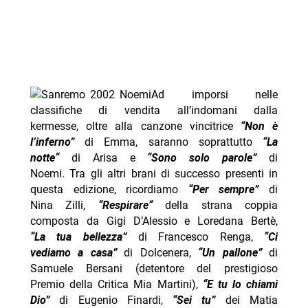
Ad imporsi nelle
classifiche di vendita all’indomani dalla
kermesse, oltre alla canzone vincitrice
“Non è
l’inferno”
di Emma, saranno soprattutto
“
La
notte
“
di Arisa e
“Sono solo parole”
di
Noemi. Tra gli altri brani di successo presenti in
questa edizione, ricordiamo
“Per sempre”
di
Nina Zilli,
“
Respirare
“
della strana coppia
composta da Gigi D’Alessio e Loredana Bertè,
“La tua bellezza”
di Francesco Renga,
“Ci
vediamo a casa”
di Dolcenera,
“Un pallone”
di
Samuele Bersani (detentore del prestigioso
Premio della Critica Mia Martini),
“E tu lo chiami
Dio”
di Eugenio Finardi,
“Sei tu”
dei Matia