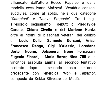
affiancato dall’attore Rocco Papaleo e dalla
modella ceca Ivana Mrázová. Ventidue canzoni
suddivise, come al solito, nelle due categorie
“Campioni”
e
“Nuove Proposte”
. Tra i big
all’esordio, segnaliamo i debutti di
Pierdavide
Carone, Chiara Civello
e dei
Marlene Kuntz
,
oltre ai ritorni di blasonati veterani del calibro
di:
Lucio Dalla, Samuele Bersani, Arisa,
Francesco Renga, Gigi D’Alessio, Loredana
Bertè, Noemi, Dolcenera, Irene Fornaciari,
Eugenio Finardi
, i
Matia Bazar, Nina Zilli
e la
vincitrice assoluta
Emma
, al secondo tentativo
centrato dopo il secondo posto dell’anno
precedente con l’energica
“Non è l’inferno”
,
composta da Kekko Silvestre dei Modà.