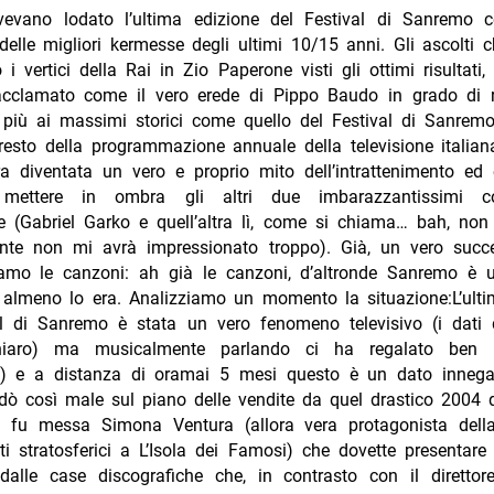
vevano lodato l’ultima edizione del Festival di Sanremo c
elle migliori kermesse degli ultimi 10/15 anni. Gli ascolti 
 i vertici della Rai in Zio Paperone visti gli ottimi risultati,
acclamato come il vero erede di Pippo Baudo in grado di r
 più ai massimi storici come quello del Festival di Sanremo
 resto della programmazione annuale della televisione italian
a diventata un vero e proprio mito dell’intrattenimento ed 
ettere in ombra gli altri due imbarazzantissimi co-
ne (Gabriel Garko e quell’altra lì, come si chiama… bah, non
nte non mi avrà impressionato troppo). Già, un vero suc
amo le canzoni: ah già le canzoni, d’altronde Sanremo è 
 almeno lo era. Analizziamo un momento la situazione:
L’ult
al di Sanremo è stata un vero fenomeno televisivo (i dati de
hiaro) ma musicalmente parlando ci ha regalato ben 
) e a distanza di oramai 5 mesi questo è un dato innegab
ndò così male sul piano delle vendite da quel drastico 2004 
 fu messa Simona Ventura (allora vera protagonista del
ati stratosferici a L’Isola dei Famosi) che dovette presentare
dalle case discografiche che, in contrasto con il direttore