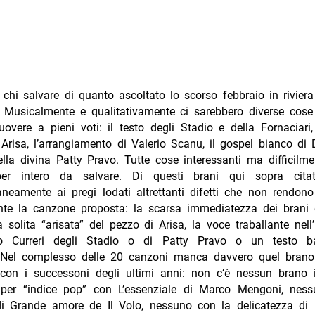
hi salvare di quanto ascoltato lo scorso febbraio in rivier
 Musicalmente e qualitativamente ci sarebbero diverse cose
vere a pieni voti: il testo degli Stadio e della Fornaciari
Arisa, l’arrangiamento di Valerio Scanu, il gospel bianco di
della divina Patty Pravo. Tutte cose interessanti ma difficilm
er intero da salvare. Di questi brani qui sopra cita
neamente ai pregi lodati altrettanti difetti che non rendono
nte la canzone proposta: la scarsa immediatezza dei brani 
 solita “arisata” del pezzo di Arisa, la voce traballante nell
o Curreri degli Stadio o di Patty Pravo o un testo ba
 Nel complesso delle 20 canzoni manca davvero quel bran
con i successoni degli ultimi anni: non c’è nessun brano 
per “indice pop” con L’essenziale di Marco Mengoni, nes
 di Grande amore de Il Volo, nessuno con la delicatezza di 