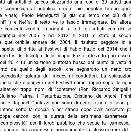
tutti gli artisti di spicco piazzando una rosa di 20 artisti qua
o sconosciuti al pubblico: i nomi più popolari furono quel
he vinse), Paolo Meneguzzi (e già qui temo che più di q
hi?!”) e Neffa. Il resto ve lo lascio immaginare. Da allora
 consentì vendite importanti a tutti gli artisti con dei ve
ografici nel 2005 e nel 2012. Il 2016 è stato il secon
da quell’orribile annata del 2004. Il risultato peggiore in 
ò spetta di diritto al Festival di Fabio Fazio del 2014 che 
onti-bis. In discolpa della coppia Fazio-Littizzetto può esser
del 2014 fu un’edizione piuttosto bassa dal punto di vista d
anto da quello degli ascolti che segnarono un netto crol
 precedente guidata dai medesimi conduttori. La spiegazion
quella che dipingeva quel Festival come troppo sopra le rig
alitativo: troppi nomi di “contorno” (Ron, Riccardo Sinigalli
Giuliano Palma, i Perturbazione, Cristiano de Andrè, Fran
no e Raphael Gualazzi non sono di certo, o non lo sono più, 
cantano sotto la doccia o per strada dopo aver ascoltato p
roppe canzoni con la durata della settimana sanremese 
“complessità” per il largo pubblico che segue la kermesse. I
ma annata, ha commesso ingenuamente lo stesso errore del