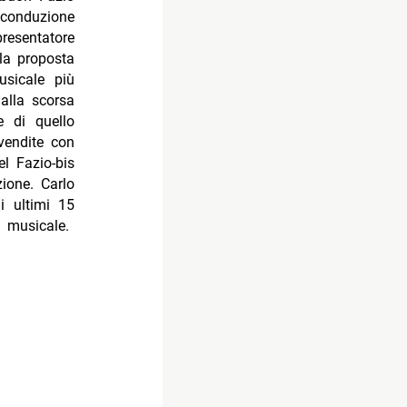
 conduzione
presentatore
lla proposta
usicale più
alla scorsa
 di quello
vendite con
el Fazio-bis
ione. Carlo
i ultimi 15
 musicale.