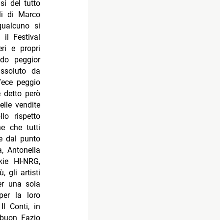
si del tutto
li di Marco
ualcuno si
 il Festival
ri e propri
do peggior
assoluto da
fece peggio
e detto però
elle vendite
lo rispetto
e che tutti
he dal punto
a, Antonella
kie HI-NRG,
gli artisti
er una sola
per la loro
l Conti, in
 buon Fazio