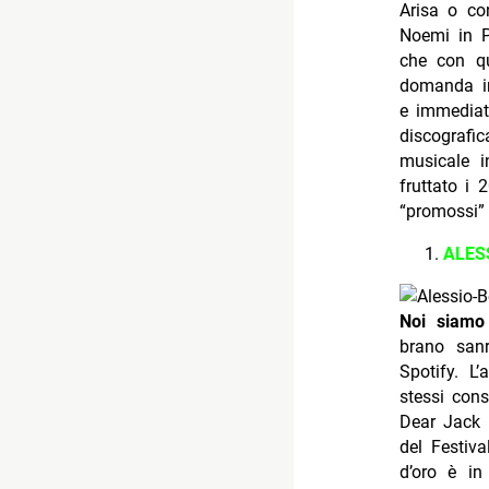
Arisa o co
Noemi in P
che con qu
domanda in
e immediat
discografi
musicale i
fruttato i 
“promossi”
ALES
Noi siamo 
brano sanr
Spotify. L’
stessi cons
Dear Jack 
del Festiva
d’oro è in