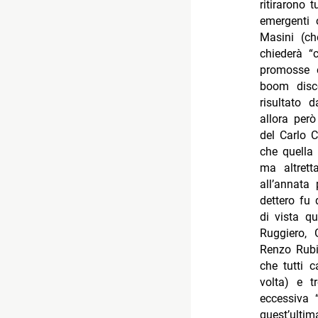
ritirarono 
emergenti 
Masini (c
chiederà “c
promosse e
boom disc
risultato 
allora per
del Carlo C
che quella 
ma altrett
all’annata
dettero fu 
di vista qu
Ruggiero, 
Renzo Rubi
che tutti 
volta) e t
eccessiva 
quest’ulti