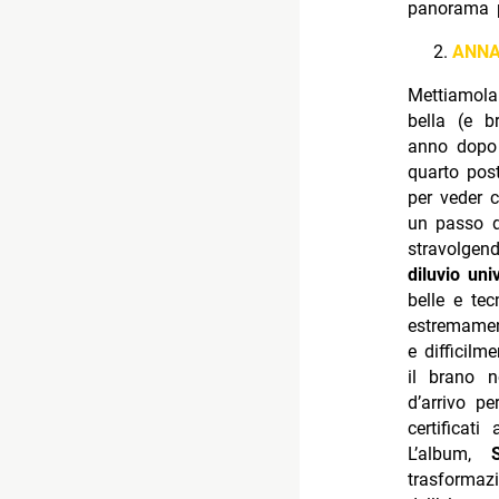
panorama p
ANNA
Mettiamola
bella (e b
anno dopo 
quarto post
per veder 
un passo d
stravolgen
diluvio uni
belle e te
estremamen
e difficilm
il brano n
d’arrivo pe
certificat
L’album,
trasformaz