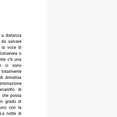
a a distanza
 da salvare
, la voce di
 Dolcenera o
ente c’è una
ti ci sono
 totalmente
di Annalisa
’intonazione
nalotto di
o che possa
in grado di
suno con la
La notte di