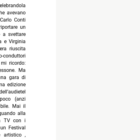
elebrandola
che avevano
 Carlo Conti
iportare un
 a svettare
a e Virginia
era riuscita
conduttori
 mi ricordo:
cessone. Ma
una gara di
ima edizione
ll’audietel
poco (anzi
ile. Mai il
quando alla
la TV con i
 un Festival
 artistico ,