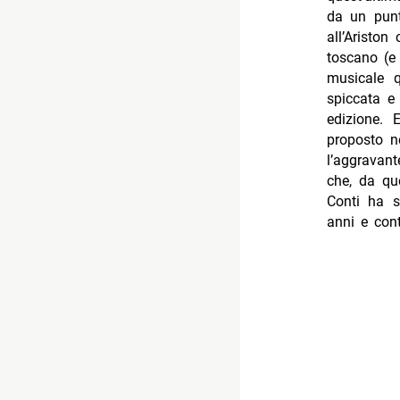
da un punt
all’Ariston
toscano (e 
musicale q
spiccata e
edizione.
proposto n
l’aggravant
che, da qu
Conti ha s
anni e con