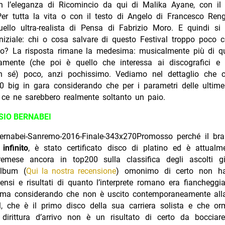
n l’eleganza di Ricomincio da qui di Malika Ayane, con il g
er tutta la vita o con il testo di Angelo di Francesco Reng
ello ultra-realista di Pensa di Fabrizio Moro. E quindi si r
iziale: chi o cosa salvare di questo Festival troppo poco 
o? La risposta rimane la medesima: musicalmente più di 
camente (che poi è quello che interessa ai discografici e al
n sé) poco, anzi pochissimo. Vediamo nel dettaglio che
20 big in gara considerando che per i parametri delle ultime
 ce ne sarebbero realmente soltanto un paio.
SIO BERNABEI
Promosso perché il bra
infinito
, è stato certificato disco di platino ed è attualme
emese ancora in top200 sulla classifica degli ascolti gio
album (
Qui la nostra recensione
) omonimo di certo non ha
ensi e risultati di quanto l’interprete romano era fiancheggi
ma considerando che non è uscito contemporaneamente all
l, che è il primo disco della sua carriera solista e che or
 dirittura d’arrivo non è un risultato di certo da bocciar