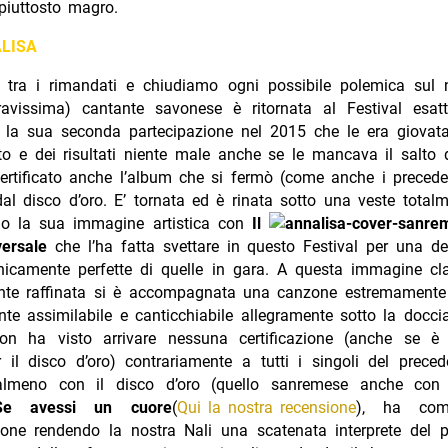
iuttosto magro.
LISA
 tra i rimandati e chiudiamo ogni possibile polemica sul 
ravissima) cantante savonese è ritornata al Festival esa
la sua seconda partecipazione nel 2015 che le era giovat
o e dei risultati niente male anche se le mancava il salto 
certificato anche l’album che si fermò (come anche i precede
al disco d’oro. E’ tornata ed è rinata sotto una veste total
do la sua immagine artistica con
Il
versale
che l’ha fatta svettare in questo Festival per una de
cnicamente perfette di quelle in gara. A questa immagine cla
te raffinata si è accompagnata una canzone estremament
ente assimilabile e canticchiabile allegramente sotto la doccia 
on ha visto arrivare nessuna certificazione (anche se è i
r il disco d’oro) contrariamente a tutti i singoli del prec
i almeno con il disco d’oro (quello sanremese anche con i
Se avessi un cuore
(
Qui la nostra recensione
), ha comp
ione rendendo la nostra Nali una scatenata interprete del 