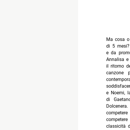
Ma cosa o c
di 5 mesi?
e da promuo
Annalisa e 
il ritorno 
canzone p
contempora
soddisface
e Noemi, la
di Gaetan
Dolcenera.
competere 
competere 
classicità