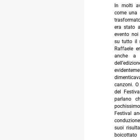
In molti a
come una d
trasformato
era stato 
evento noi
su tutto il
Raffaele er
anche a m
dell’edizio
evidenteme
dimenticav
canzoni. O
del Festiv
parlano c
pochissimo
Festival a
conduzione
suoi risult
boicottato 