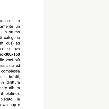
nascere. La
ttamente un
a un ottimo
di categoria
nti due) ad
mente nuova
lle voci più
ssicista ed
e complessa
ed, infatti,
n dirittura
edente album
l platino).
letato la
power-pop e