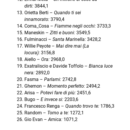
dirti:
3844,1
Orietta Berti –
Quando ti sei
innamorato:
3790,4
Coma_Cosa –
Fiamme negli occhi:
3733,3
Maneskin –
Zitti e buoni:
3549,5
Fulminacci –
Santa Marinella:
3428,2
Willie Peyote –
Mai dire mai (La
locura):
3156,8
Aiello –
Ora:
2968,0
Exatraliscio e Davide Toffolo –
Bianca luce
nera:
2892,0
Fasma –
Parlami:
2742,8
Ghemon –
Momento perfetto:
2494,2
Arisa –
Potevi fare di più:
2451,6
Bugo –
E invece si:
2203,6
Francesco Renga –
Quando trovo te:
1786,3
Random –
Torno a te:
1272,1
Gio Evan –
Arnica:
1071,2