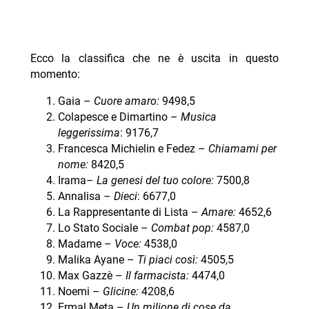
Ecco la classifica che ne è uscita in questo
momento:
Gaia –
Cuore amaro:
9498,5
Colapesce e Dimartino –
Musica
leggerissima
: 9176,7
Francesca Michielin e Fedez –
Chiamami per
nome:
8420,5
Irama–
La genesi del tuo colore:
7500,8
Annalisa –
Dieci
: 6677,0
La Rappresentante di Lista –
Amare:
4652,6
Lo Stato Sociale –
Combat pop:
4587,0
Madame –
Voce:
4538,0
Malika Ayane –
Ti piaci così:
4505,5
Max Gazzè –
Il farmacista:
4474,0
Noemi –
Glicine:
4208,6
Ermal Meta –
Un milione di cose da