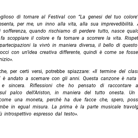
glioso di tornare al Festival con “
La genesi del tuo colore”
senta, per me, un inno alla vita, alla sua imprevedibilità
. 
 sofferenza, quando rischiamo di perdere tutto, nasce qual
fa scoppiare il colore e fa tornare a scorrere la vita. Rispe
partecipazioni la vivrò in maniera diversa, il bello di quest
occi con un’idea creativa differente, quindi è come se foss
nizio
»
.
he, per certi versi, potrebbe spiazzare:
«Il termine del cla
 è andato a scemare con gli anni. Questa canzone è nata
 e sincera. Riflessioni che ho pensato di raccontare a 
 sul palco dell’Ariston, in maniera del tutto onesta. U
 come una moneta, perchè ha due facce che, spero, poss
ambe in egual misura. La prima è la parte musicale travolgen
iù introspettivo espresso dal testo».