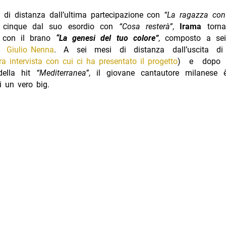
 di distanza dall’ultima partecipazione con
“La ragazza con 
cinque dal suo esordio con
“Cosa resterà”
,
Irama
torna
on con il brano
“La genesi del tuo colore”
, composto a se
e
Giulio Nenna
. A sei mesi di distanza dall’uscita 
ra intervista con cui ci ha presentato il progetto
) e dopo l
della hit
“Mediterranea”
, il giovane cantautore milanese 
i un vero big.