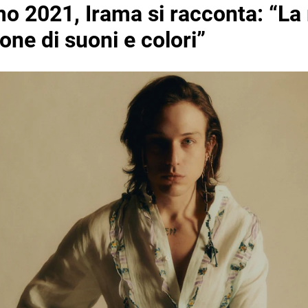
o 2021, Irama si racconta: “La
one di suoni e colori”