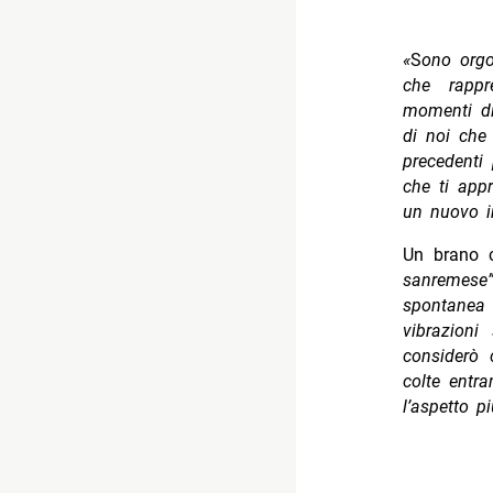
«
S
ono orgo
che rappre
momenti di
di noi che 
precedenti 
che ti appr
un nuovo i
Un brano c
sanremese”
spontanea
vibrazioni
considerò
colte entr
l’aspetto p