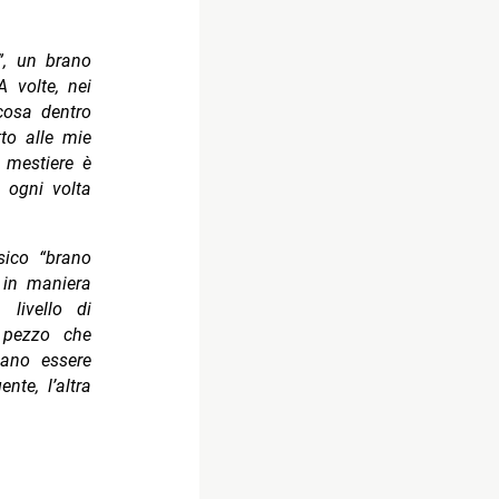
,
un brano
A volte, nei
cosa dentro
tto alle mie
o mestiere è
e ogni volta
ssico “brano
 in maniera
livello di
n pezzo che
ano essere
te, l’altra