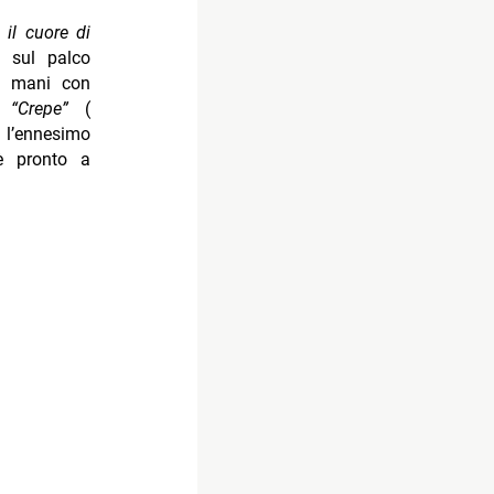
il cuore di
 sul palco
i mani con
di
“Crepe”
(
’ennesimo
è pronto a