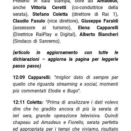
Presenti in sala stampa, oltre ad
Amadeus
,
anche
Vittoria Ceretti
(co-conduttrice della
serata),
Stefano Coletta
(direttore di Rai 1),
Claudio Fasulo
(vice direttore),
Giuseppe Faraldi
(assessore al turismo),
Elena Capparelli
(Direttrice RaiPlay e Digital),
Alberto Biancheri
(Sindaco di Sanremo).
(articolo in aggiornamento con tutte le
dichiarazioni – aggiorna la pagina per leggerle
passo passo)
12:09 Capparelli:
“miglior dato di sempre per
quello che riguarda streaming e social, momenti
più commentati Elodie e Bugo”.
12:11 Coletta:
“Prima di analizzare i dati volevo
dire che ho gradito ancora di più la serata di
ieri sera, grande operazione televisiva. Quindi
chapeau ad Amadeus e Fiorello, serata perfetta
ed appropriata per i tempi che viviamo, risultato