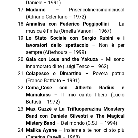
Daniele – 1991)
Madame
– Prisencolinensinainciusol
(Adriano Celentano – 1972)
Annalisa con Federico Poggipollini
– La
musica è finita (Ornella Vanoni – 1967)
Lo Stato Sociale con Sergio Rubini e i
lavoratori dello spettacolo
– Non è per
sempre (Afterhours – 1999)
Gaia con Lous and the Yakuza
– Mi sono
innamorato di te (Luigi Tenco – 1962)
Colapesce e Dimartino
– Povera patria
(Franco Battiato – 1991)
Coma_Cose con Alberto Radius e
Mamakass
– Il mio canto libero (Lucio
Battisti – 1972)
Max Gazzè e La Trifluoperazina Monstery
Band con Daniele Silvestri e The Magical
Mistery
Band
– Del mondo (C.S.I. – 1994)
Malika Ayane
– Insieme a te non ci sto più
(Caterina Caselli – 1968)