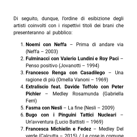
Di seguito, dunque, l’ordine di esibizione degli
artisti coinvolti con i rispettivi titoli dei brani che
presenteranno al pubblico:
Noemi con Neffa
– Prima di andare via
(Neffa – 2003)
Fulminacci con Valerio Lundini e Roy Paci
–
Penso positivo (Jovanotti – 1994)
Francesco Renga con Casadilego
– Una
ragione di più (Ornella Vanoni – 1969)
Extraliscio feat. Davide Toffolo con Peter
Pichler
– Medley Rosamunda (Gabriella
Ferri)
Fasma con Nesli
– La fine (Nesli – 2009)
Bugo con i Pinguini Tattici Nucleari
–
Un’avventura (Lucio Battisti – 1969)
Francesca Michielin e Fedez
– Medley Del
verde (Calcutta – 2015) / Le cose in comune