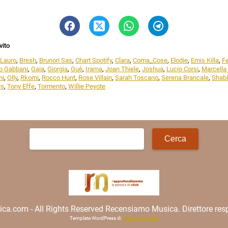
vito
 Lauro
,
Bresh
,
Brunori Sas
,
Chart Spotify
,
Clara
,
Coma_Cose
,
Elodie
,
Emis Killa
,
F
o Gabbani
,
Gaia
,
Giorgia
,
Guè
,
Irama
,
Joan Thiele
,
Joshua
,
Lucio Corsi
,
Marcella 
mi
,
Olly
,
Rkomi
,
Rocco Hunt
,
Rose Villain
,
Sarah Toscano
,
Serena Brancale
,
Shab
rs
,
Tony Effe
,
Tormento
,
Willie Peyote
Ricerca
per:
.com - All Rights Reserved Recensiamo Musica. Direttore resp
Template WordPress di
Matteo Morreale