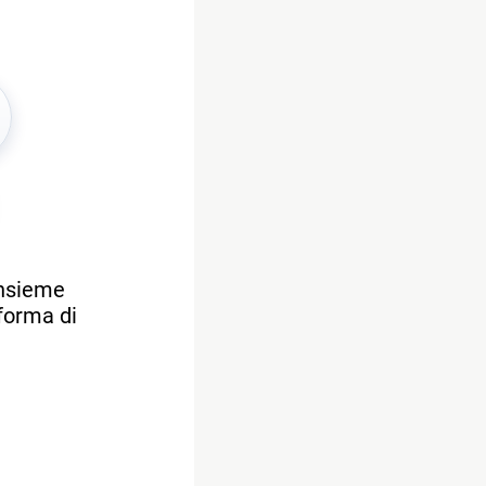
insieme
aforma di