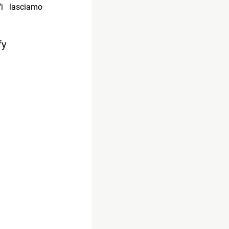
Vi lasciamo
fy