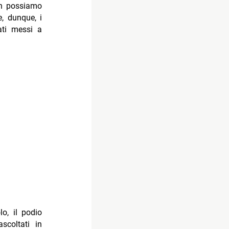
non possiamo
e, dunque, i
ati messi a
o, il podio
scoltati in