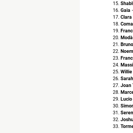
Shabl
Gaia
–
Clara
Coma
Franc
Modà
Bruno
Noem
Franc
Massi
Willi
Sarah
Joan 
Marce
Lucio
Simon
Seren
Josh
Torm