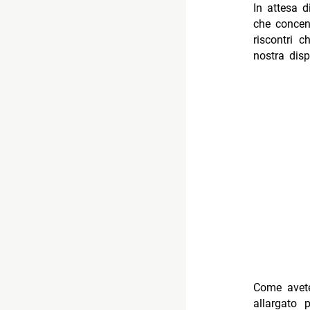
In attesa d
che concent
riscontri 
nostra dis
Come avete
allargato 