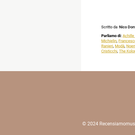
Scritto da
Nico Don
Parliamo di:
Achille
Michielin
,
Francesc
Ranieri
,
Modà
,
Noe
Cristicchi
,
The Kolo
© 2024 Recensiamomusica