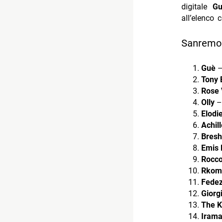
digitale
G
all’elenco
Sanremo 2
Guè
–
Tony 
Rose V
Olly
– 
Elodi
Achil
Bresh
Emis K
Rocco
Rkom
Fede
Giorg
The K
Iram