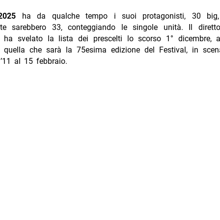
2025
ha da qualche tempo i suoi protagonisti, 30 big
te sarebbero 33, conteggiando le singole unità. Il direttor
ha svelato la lista dei prescelti lo scorso 1° dicembre,
er quella che sarà la 75esima edizione del Festival, in scen
l’11 al 15 febbraio.
Sanremo 2025 classifica big Spotify