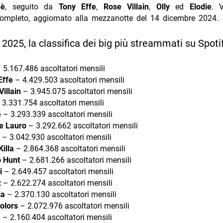
uè
, seguito da
Tony Effe
,
Rose Villain
,
Olly
ed
Elodie
. 
 completo, aggiornato alla mezzanotte del 14 dicembre 2024.
025, la classifica dei big più streammati su Spoti
 5.167.486 ascoltatori mensili
Effe
– 4.429.503 ascoltatori mensili
illain
– 3.945.075 ascoltatori mensili
3.331.754 ascoltatori mensili
e
– 3.293.339 ascoltatori mensili
le Lauro
– 3.292.662 ascoltatori mensili
– 3.042.930 ascoltatori mensili
illa
– 2.864.368 ascoltatori mensili
 Hunt
– 2.681.266 ascoltatori mensili
i
– 2.649.457 ascoltatori mensili
z
– 2.622.274 ascoltatori mensili
ia
– 2.370.130 ascoltatori mensili
olors
– 2.072.976 ascoltatori mensili
a
– 2.160.404 ascoltatori mensili