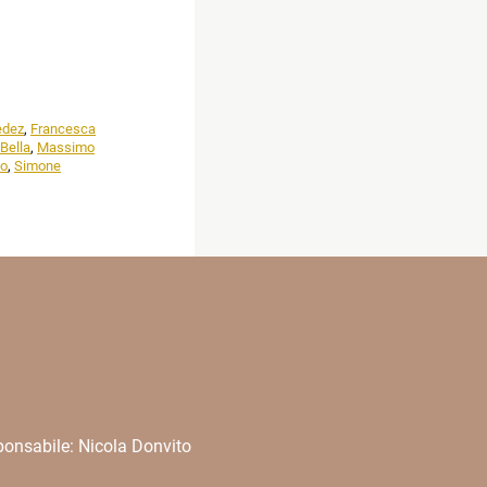
edez
,
Francesca
Bella
,
Massimo
lo
,
Simone
onsabile: Nicola Donvito