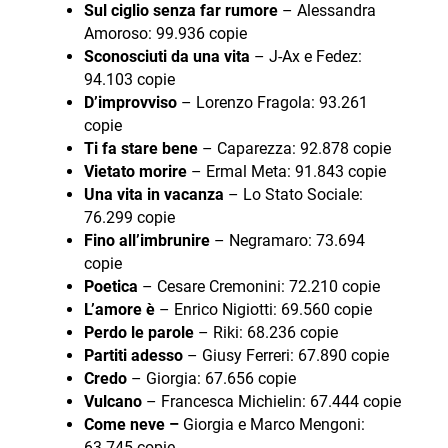
Sul ciglio senza far rumore
– Alessandra
Amoroso: 99.936 copie
Sconosciuti da una vita
– J-Ax e Fedez:
94.103 copie
D’improvviso
– Lorenzo Fragola: 93.261
copie
Ti fa stare bene
– Caparezza: 92.878 copie
Vietato morire
– Ermal Meta: 91.843 copie
Una vita in vacanza
– Lo Stato Sociale:
76.299 copie
Fino all’imbrunire
– Negramaro: 73.694
copie
Poetica
– Cesare Cremonini: 72.210 copie
L’amore è
– Enrico Nigiotti: 69.560 copie
Perdo le parole
– Riki: 68.236 copie
Partiti adesso
– Giusy Ferreri: 67.890 copie
Credo
– Giorgia: 67.656 copie
Vulcano
– Francesca Michielin: 67.444 copie
Come neve –
Giorgia e Marco Mengoni:
63.745 copie