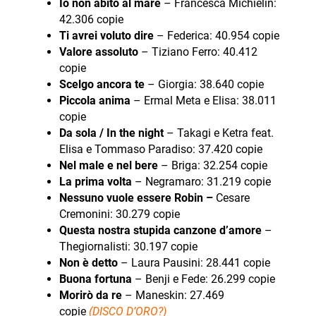
Io non abito al mare
– Francesca Michielin:
42.306 copie
Ti avrei voluto dire
– Federica: 40.954 copie
Valore assoluto
– Tiziano Ferro: 40.412
copie
Scelgo ancora te
– Giorgia: 38.640 copie
Piccola anima
– Ermal Meta e Elisa: 38.011
copie
Da sola / In the night
– Takagi e Ketra feat.
Elisa e Tommaso Paradiso: 37.420 copie
Nel male e nel bere
– Briga: 32.254 copie
La prima volta
– Negramaro: 31.219 copie
Nessuno vuole essere Robin –
Cesare
Cremonini: 30.279 copie
Questa nostra stupida canzone d’amore
–
Thegiornalisti: 30.197 copie
Non è detto
– Laura Pausini: 28.441 copie
Buona fortuna
– Benji e Fede: 26.299 copie
Morirò da re
– Maneskin: 27.469
copie
(DISCO D’ORO?)