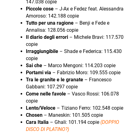
147.038 copie
Piccole cose
– J-Ax e Fedez feat. Alessandra
Amoroso: 142.188 copie
Tutto per una ragione
– Benji e Fede e
Annalisa: 128.056 copie
Il diario degli errori
– Michele Bravi: 117.570
copie
Irraggiungibile
– Shade e Federica: 115.430
copie
Sai che
– Marco Mengoni: 114.203 copie
Portami via
– Fabrizio Moro: 109.555 copie
Tra le granite e le granate
– Francesco
Gabbani: 107.297 copie
Come nelle favole
– Vasco Rossi: 106.078
copie
Lento/Veloce
– Tiziano Ferro: 102.548 copie
Chosen
– Maneskin: 101.505 copie
Cara Italia
– Ghali: 101.194 copie
(DOPPIO
DISCO DI PLATINO?)