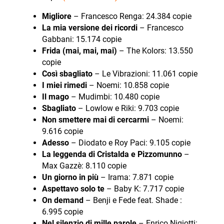
Migliore
– Francesco Renga: 24.384 copie
La mia versione dei ricordi
– Francesco
Gabbani: 15.174 copie
Frida (mai, mai, mai)
– The Kolors: 13.550
copie
Così sbagliato
– Le Vibrazioni: 11.061 copie
I miei rimedi
– Noemi: 10.858 copie
Il mago
– Mudimbi: 10.480 copie
Sbagliato
– Lowlow e Riki: 9.703 copie
Non smettere mai di cercarmi
– Noemi:
9.616 copie
Adesso
– Diodato e Roy Paci: 9.105 copie
La leggenda di Cristalda e Pizzomunno
–
Max Gazzè: 8.110 copie
Un giorno in più
– Irama: 7.871 copie
Aspettavo solo te
– Baby K: 7.717 copie
On demand
– Benji e Fede feat. Shade :
6.995 copie
Nel silenzio di mille parole
– Enrico Nigiotti: