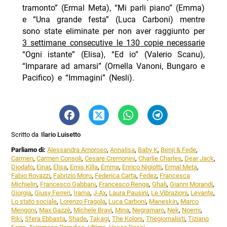
tramonto” (Ermal Meta), “Mi parli piano” (Emma)
e “Una grande festa” (Luca Carboni) mentre
sono state eliminate per non aver raggiunto per
3 settimane consecutive le 130 copie necessarie
“Ogni istante” (Elisa), “Ed io” (Valerio Scanu),
“Imparare ad amarsi” (Ornella Vanoni, Bungaro e
Pacifico) e “Immagini” (Nesli).
Scritto da
Ilario Luisetto
Parliamo di:
Alessandra Amoroso
,
Annalisa
,
Baby K
,
Benji & Fede
,
Carmen
,
Carmen Consoli
,
Cesare Cremonini
,
Charlie Charles
,
Dear Jack
,
Diodato
,
Einar
,
Elisa
,
Emis Killa
,
Emma
,
Enrico Nigiotti
,
Ermal Meta
,
Fabio Rovazzi
,
Fabrizio Moro
,
Federica Carta
,
Fedez
,
Francesca
Michielin
,
Francesco Gabbani
,
Francesco Renga
,
Ghali
,
Gianni Morandi
,
Giorgia
,
Giusy Ferreri
,
Irama
,
J-Ax
,
Laura Pausini
,
Le Vibrazioni
,
Levante
,
Lo stato sociale
,
Lorenzo Fragola
,
Luca Carboni
,
Maneskin
,
Marco
Mengoni
,
Max Gazzè
,
Michele Bravi
,
Mina
,
Negramaro
,
Nek
,
Noemi
,
Riki
,
Sfera Ebbasta
,
Shade
,
Takagi
,
The Kolors
,
Thegiornalisti
,
Tiziano