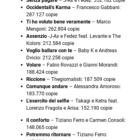
Senza pagare
– J-Ax e Fedez: 352.182 copie
Occidentali’s Karma
– Francesco Gabbani:
287.127 copie
Ti ho voluto bene veramente
– Marco
Mengoni: 262.804 copie
Assenzio
-J-Ax e Fedez feat. Levante e The
Kolors: 212.584 copie
Voglio ballare con te
– Baby K e Andreas
Dvicio: 212.258 copie
Volare
– Fabio Rovazzi e Gianni Morandi:
188.424 copie
Riccione
– Thegiornalisti: 187.509 copie
Comunque andare
– Alessandra Amoroso:
183.770 copie
L’esercito del selfie
– Takagi e Ketra feat.
Lorenzo Fragola e Arisa: 152.190 copie
Il conforto
– Tiziano Ferro e Carmen Consoli:
148.065 copie
Potremmo ritornare
– Tiziano Ferro: