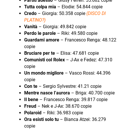
Partiti adesso
– Giusy Ferreri: 55.682 copie
Tutta colpa mia
– Elodie: 54.844 copie
Credo
– Giorgia: 50.358 copie
(DISCO DI
PLATINO?)
Vanità
– Giorgia: 49.842 copie
Perdo le parole
– Riki: 49.580 copie
Guardami amore
– Francesco Renga: 48.122
copie
Bruciare per te
– Elisa: 47.681 copie
Comunisti col Rolex
– J-Ax e Fedez: 47.310
copie
Un mondo migliore
– Vasco Rossi: 44.396
copie
Con te
– Sergio Sylvestre: 41.21 copie
Mentre nasce l’aurora
– Briga: 40.700 copie
Il bene
– Francesco Renga: 39.817 copie
Freud
– Nek e J-Ax: 38.670 copie
Polaroid
– Riki: 36.983 copie
Ora esisti solo tu
– Bianca Atzei: 36.279
copie