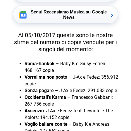
Segui Recensiamo Musica su Google
›
News
Al 05/10/2017 queste sono le nostre
stime del numero di copie vendute per i
singoli del momento:
Roma-Bankok
– Baby K e Giusy Ferreri:
468.167 copie
Vorrei ma non posto
– J-Ax e Fedez: 356.912
copie
Senza pagare
– J-Ax e Fedez: 291.083 copie
Occidentali’s Karma
– Francesco Gabbani:
267.756 copie
Assenzio
-J-Ax e Fedez feat. Levante e The
Kolors: 194.152 copie
Voglio ballare con te
– Baby K e Andreas
Dvicio: 177.562 copie