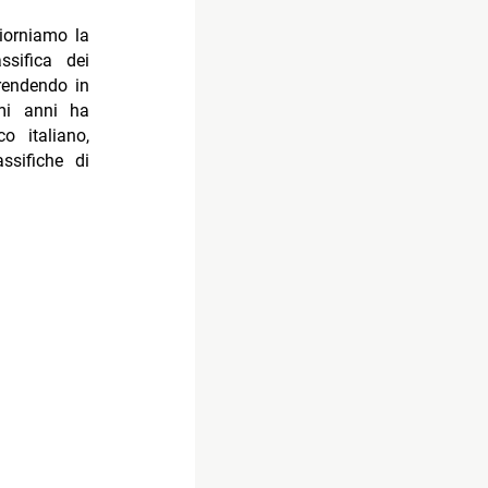
iorniamo la
ssifica dei
prendendo in
imi anni ha
o italiano,
ssifiche di