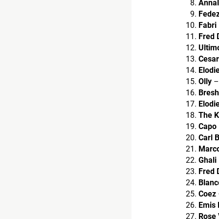
Annal
Fede
Fabri
Fred 
Ultim
Cesar
Elodi
Olly
–
Bresh
Elodi
The K
Capo 
Carl 
Marc
Ghali
Fred 
Blanc
Coez
Emis K
Rose V