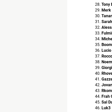
Tony 
Merk 
Tanan
Sara
Aless
Fulmi
Miche
Boom
Lucio
Rocc
Noem
Giorg
Rhov
Gazze
Jovan
Rkom
Frah 
Sal D
Luk3