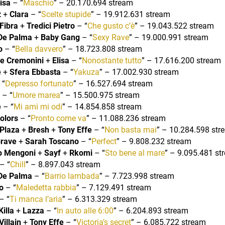
isa
– “
Maschio
” – 20.170.694 stream
z
+
Clara
– “
Scelte stupide
” – 19.912.631 stream
 Fibra
+
Tredici Pietro
– “
Che gusto c’è
” – 19.043.522 stream
De Palma
+
Baby Gang
– “
Sexy Rave
” – 19.000.991 stream
o
– “
Bella davvero
” – 18.723.808 stream
e Cremonini
+
Elisa
– “
Nonostante tutto
” – 17.616.200 stream
e
+
Sfera Ebbasta
– “
Yakuza
” – 17.002.930 stream
 “
Depresso fortunato
” – 16.527.694 stream
– “
Umore marea
” – 15.500.975 stream
e
– “
Mi ami mi odi
” – 14.854.858 stream
olors
– “
Pronto come va
” – 11.088.236 stream
Plaza
+
Bresh
+
Tony Effe
– “
Non basta mai
” – 10.284.598 str
Brave
+
Sarah Toscano
– “
Perfect
” – 9.808.232 stream
o Mengoni
+
Sayf
+
Rkomi
– “
Sto bene al mare
” – 9.095.481 st
– “
Chill
” – 8.897.043 stream
De Palma
– “
Barrio lambada
” – 7.723.998 stream
o
– “
Maledetta rabbia
” – 7.129.491 stream
– “
Ti manca l’aria
” – 6.313.329 stream
illa
+
Lazza
– “
In auto alle 6:00
” – 6.204.893 stream
illain
+
Tony Effe
– “
Victoria’s secret
” – 6.085.722 stream