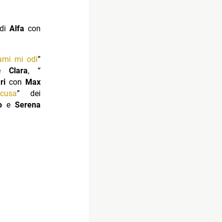
 di
Alfa
con
ami mi odi
”
e
Clara
, “
ri
con
Max
scusa
” dei
o
e
Serena