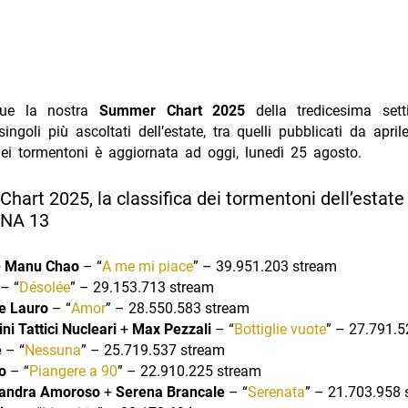
ue la nostra
Summer Chart 2025
della tredicesima set
singoli più ascoltati dell’estate, tra quelli pubblicati da april
dei tormentoni è aggiornata ad oggi, lunedì 25 agosto.
art 2025, la classifica dei tormentoni dell’estate
NA 13
+
Manu Chao
– “
A me mi piace
” – 39.951.203 stream
– “
Désolée
” – 29.153.713 stream
le Lauro
– “
Amor
” – 28.550.583 stream
ni Tattici Nucleari
+
Max Pezzali
– “
Bottiglie vuote
” – 27.791.5
è
– “
Nessuna
” – 25.719.537 stream
o
– “
Piangere a 90
” – 22.910.225 stream
andra Amoroso
+
Serena Brancale
– “
Serenata
” – 21.703.958 