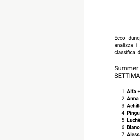
Ecco dunq
analizza i 
classifica 
Summer Ch
SETTIMA
Alfa
Anna
Achil
Pingui
Luch
Blanc
Aless