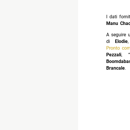
I dati for
Manu Cha
A seguire u
di
Elodie
Pronto co
Pezzali
, “
Boomdaba
Brancale
.