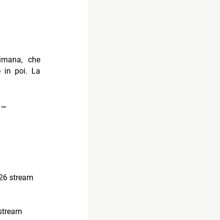
timana, che
e in poi. La
 –
26 stream
stream