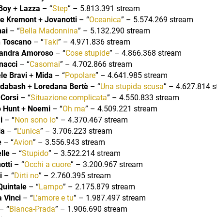
Boy
+
Lazza
– “
Step
” – 5.813.391 stream
e Kremont
+
Jovanotti
– “
Oceanica
” – 5.574.269 stream
ai
– “
Bella Madonnina
” – 5.132.290 stream
h Toscano
– “
Taki
” – 4.971.836 stream
andra Amoroso
– “
Cose stupide
” – 4.866.368 stream
nacci
– “
Casomai
” – 4.702.866 stream
le Bravi
+
Mida
– “
Popolare
” – 4.641.985 stream
dabash
+
Loredana Bertè
– “
Una stupida scusa
” – 4.627.814 
 Corsi
– “
Situazione complicata
” – 4.550.833 stream
o Hunt
+
Noemi
– “
Oh ma
” – 4.509.221 stream
i
– “
Non sono io
” – 4.370.467 stream
ia
– “
L’unica
” – 3.706.223 stream
e
– “
Avion
” – 3.556.943 stream
lle
– “
Stupido
” – 3.522.214 stream
otti
– “
Occhi a cuore
” – 3.200.967 stream
i
– “
Dirti no
” – 2.760.395 stream
Quintale
– “
Lampo
” – 2.175.879 stream
a Vinci
– “
L’amore e tu
” – 1.987.497 stream
– “
Bianca-Prada
” – 1.906.690 stream