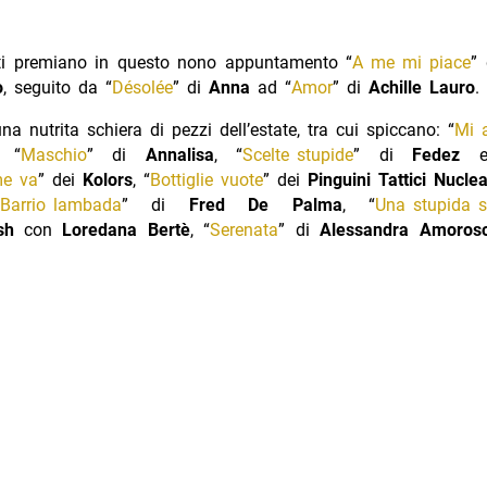
niti premiano in questo nono appuntamento “
A me mi piace
”
o
, seguito da “
Désolée
” di
Anna
ad “
Amor
” di
Achille Lauro
.
na nutrita schiera di pezzi dell’estate, tra cui spiccano: “
Mi 
, “
Maschio
” di
Annalisa
, “
Scelte stupide
” di
Fedez
me va
” dei
Kolors
, “
Bottiglie vuote
” dei
Pinguini Tattici Nuclea
Barrio lambada
” di
Fred De Palma
, “
Una stupida 
sh
con
Loredana Bertè
, “
Serenata
” di
Alessandra Amoros