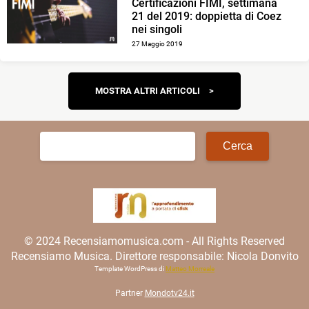
Certificazioni FIMI, settimana
21 del 2019: doppietta di Coez
nei singoli
27 Maggio 2019
Navigazione
MOSTRA ALTRI ARTICOLI
articoli
Ricerca
per:
© 2024 Recensiamomusica.com - All Rights Reserved
Recensiamo Musica. Direttore responsabile: Nicola Donvito
Template WordPress di
Matteo Morreale
Partner
Mondotv24.it