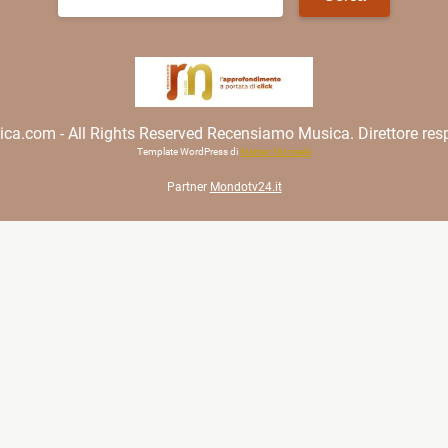
per:
.com - All Rights Reserved Recensiamo Musica. Direttore resp
Template WordPress di
Matteo Morreale
Partner
Mondotv24.it