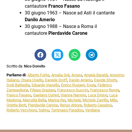
cantautore
Franco Fasano
30 giugno 1963 – Nasce ad Asti il cantante
Danilo Amerio
30 giugno 1988 – Nasce a Roma il
cantautore
Pierdavide Carone
Scritto da
Nico Donvito
Parliamo di:
Alberto Fortis
,
Amalia Grè
,
Amara
,
Angela Baraldi
,
Anonimo
Italiano
,
Chiara Civello
,
Daniele Groff
,
Danilo Amerio
,
Davide Shorty
,
Dodi Battaglia
,
Edoardo Vianello
,
Enrico Ruggeri
,
Enula
,
Federico
Zampaglione
,
Filippo Graziani
,
Francesco Guccini
,
Francesco Renga
,
Franco Fasano
,
Gaetano Curreri
,
Gianna Nannini
,
Luca Dirisio
,
Luca
Madonia
,
Marcella Bella
,
Marina Rei
,
Michele
,
Michele Zarrillo
,
Mile
,
Orietta Berti
,
Pierdavide Carone
,
Renzo Arbore
,
Roberto Casalino
,
Roberto Vecchioni
,
Salmo
,
Tommaso Paradiso
,
Verdiana