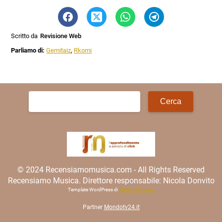
Scritto da
Revisione Web
Parliamo di:
Gemitaiz
,
Rkomi
Ricerca
per:
© 2024 Recensiamomusica.com - All Rights Reserved
Recensiamo Musica. Direttore responsabile: Nicola Donvito
Template WordPress di
Matteo Morreale
Partner
Mondotv24.it