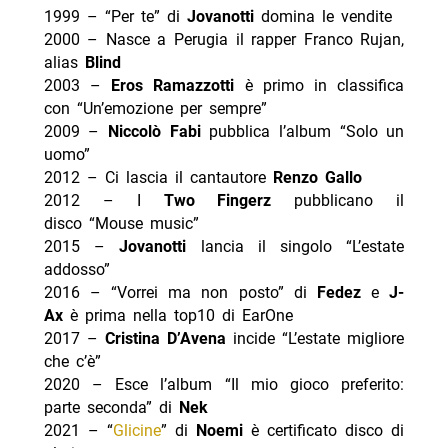
1999 – “Per te” di
Jovanotti
domina le vendite
2000 – Nasce a Perugia il rapper Franco Rujan,
alias
Blind
2003 –
Eros Ramazzotti
è primo in classifica
con “Un’emozione per sempre”
2009 –
Niccolò Fabi
pubblica l’album “Solo un
uomo”
2012 – Ci lascia il cantautore
Renzo Gallo
2012 – I
Two Fingerz
pubblicano il
disco “Mouse music”
2015 –
Jovanotti
lancia il singolo “L’estate
addosso”
2016 – “Vorrei ma non posto” di
Fedez
e
J-
Ax
è prima nella top10 di EarOne
2017 –
Cristina D’Avena
incide “L’estate migliore
che c’è”
2020 – Esce l’album “Il mio gioco preferito:
parte seconda” di
Nek
2021 – “
Glicine
” di
Noemi
è certificato disco di