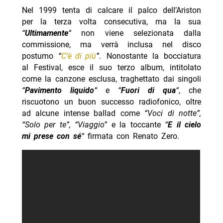
Nel 1999 tenta di calcare il palco dell’Ariston
per la terza volta consecutiva, ma la sua
“
Ultimamente
“
non viene selezionata dalla
commissione, ma verrà inclusa nel disco
postumo
“
C’è di più
”
. Nonostante la bocciatura
al Festival, esce il suo terzo album, intitolato
come la canzone esclusa, traghettato dai singoli
“
Pavimento liquido
“
e
“
Fuori di qua
“
, che
riscuotono un buon successo radiofonico, oltre
ad alcune intense ballad come
“Voci di notte”,
“Solo per te”, “Viaggio”
e la toccante
“
E il cielo
mi prese con sé
“
firmata con Renato Zero.