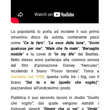
La popolarità lo porta ad incidere il suo primo
omonimo disco da solista, contenente pezzi
come
“
Ce la farò
“, “
La voce della luna
”, “
Scrivi
qualcosa per me
”, “
Male che fa male
”, “
Bersaglio
mobile
”
e la cover di
“
In my life
”
dei Beatles.
Nello stesso anno partecipa alla colonna sonora
del film d’animazione Disney
“Hercules”
,
incidendo il brano
“Posso farcela”
. Torna a
Sanremo nel 1998
, questa volta tra i big, con il
brano
“
Sei tu o lei (quello che voglio)
“
,
piazzandosi all’undicesimo posto.
Pubblica il suo secondo lavoro in studio
“Quello
che voglio”
, dal quale vengono estratti i
fortunati singoli
“
Dimmi che ci sei
“
e
“
Onde
“
,