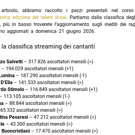
articolo, abbiamo raccolto i pezzi presentati nel cors
esima edizione del talent show
. Partiamo dalla classifica degli
 più in basso troverete l’aggiornamento sugli inediti dei rag
ono aggiornati a domenica 21 giugno 2026.
 la classifica streaming dei cantanti
zo Salvetti
– 317.826 ascoltatori mensili (=)
– 194.029 ascoltatori mensili (+1)
Lumina
– 187.290 ascoltatori mensili (-1)
D’Elia
– 141.533 ascoltatori mensili (=)
rdo Stimolo
– 116.849 ascoltatori mensili (+1)
 113.105 ascoltatori mensili (1-)
ma
– 88.844 ascoltatori mensili (=)
65.332 ascoltatori mensili (=)
tina Pesaresi
– 47.212 ascoltatori mensili (=)
le
– 43.300 ascoltatori mensili (=)
 Buoncristiani
– 17.470 ascoltatori mensili (=)