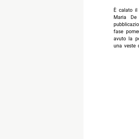
È calato i
Maria De 
pubblicazio
fase pome
avuto la po
una veste d