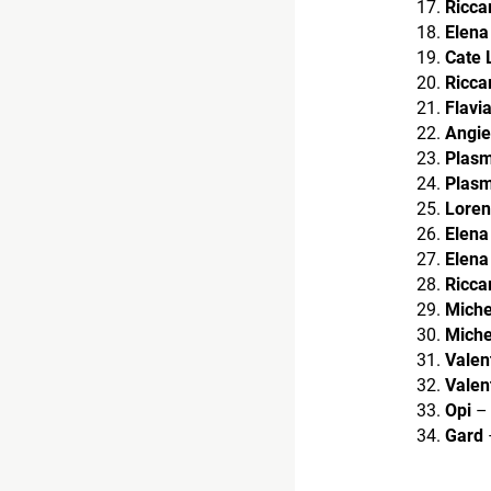
Ricca
Elena 
Cate 
Ricca
Flavia
Angie
Plas
Plas
Loren
Elena 
Elena 
Ricca
Miche
Miche
Valen
Valen
Opi
– 
Gard