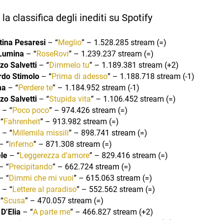
la classifica degli inediti su Spotify
tina Pesaresi
– “
Meglio
” – 1.528.285 stream (=)
Lumina
– “
RoseRovi
” – 1.239.237 stream (=)
zo Salvetti
– “
Dimmelo tu
” – 1.189.381 stream (+2)
rdo Stimolo
– “
Prima di adesso
” – 1.188.718 stream (-1)
ma
– “
Perdere te
” – 1.184.952 stream (-1)
zo Salvetti
– “
Stupida vita
” – 1.106.452 stream (=)
– “
Poco poco
” – 974.426 stream (=)
“
Fahrenheit
” – 913.982 stream (=)
– “
Millemila missili
” – 898.741 stream (=)
– “
Inferno
” – 871.308 stream (=)
le
– “
Leggerezza d’amore
” – 829.416 stream (=)
– “
Precipitando
” – 662.724 stream (=)
– “
Dimmi che mi vuoi
” – 615.063 stream (=)
– “
Lettere al paradiso
” – 552.562 stream (=)
“
Scusa
” – 470.057 stream (=)
D’Elia
– “
A parte me
” – 466.827 stream (+2)