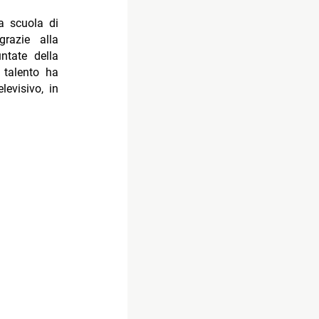
a scuola di
razie alla
untate della
 talento ha
levisivo, in