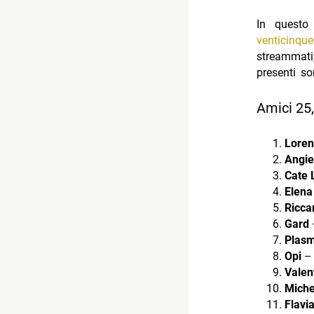
In questo 
venticinqu
streammati,
presenti s
Amici 25,
Loren
Angie
Cate 
Elena 
Ricca
Gard
–
Plas
Opi
– 
Valen
Miche
Flavia