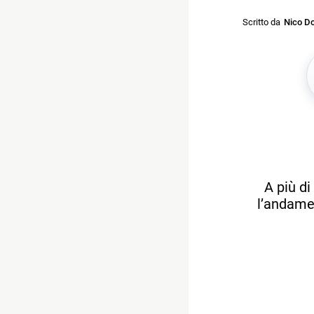
Scritto da
Nico Do
A più d
l’andamen