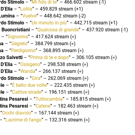
rdo Stimolo
– “
Mi fido di te
” – 466.602 stream (-1)
D’Elia
– “
Lolita
” – 459.829 stream (+1)
Lumina
– “
Vuelve
” – 448.642 stream (-2)
rdo Stimolo
– “
Un minuto in più
” – 442.715 stream (+1)
 Buoncristiani
– “
Qualcosa di grande
” – 437.920 stream (-1)
– “
Signorina
” – 417.624 stream (=)
ma
– “
Segreto
” – 384.799 stream (=)
ma
– “
Perdigiorno
” – 368.895 stream (=)
zo Salvetti
– “
Prima di te e dopo
” – 306.105 stream (=)
D’Elia
– “
Ossigeno
” – 298.538 stream (=)
D’Elia
– “
Wanda
” – 266.137 stream (=)
rdo Stimolo
– “
Gira
” – 262.069 stream (=)
le
– “
È bello due volte
” – 222.435 stream (=)
le
– “
Cattive strade
” – 196.151 stream (=)
tina Pesaresi
– “
Tuttocambia
” – 185.815 stream (=)
tina Pesaresi
– “
Catene
” – 182.463 stream (=)
“
Occhi diavolo
” – 167.144 stream (=)
– “
Lacrime di fango
” – 132.316 stream (=)