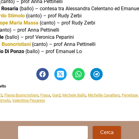
canto) – prof Anna Pettinelli
 Rosaria
(ballo) – contesa tra Alessandra Celentano ed Emanue
rdo
Stimolo
(canto) – prof Rudy Zerbi
ope Maria Massa
(canto) – prof Rudy Zerbi
anto) – prof Anna Pettinelli
de
(ballo) – prof Veronica Peparini
a
Buoncristiani
(canto) – prof Anna Pettinelli
io Di Ponzo
(ballo) – prof Emanuel Lo
vito
25
,
Flavia Buoncristiani
,
Frasa
,
Gard
,
Michele Ballo
,
Michelle Cavallaro
,
Penelope
timolo
,
Valentina Pesaresi
Ricerca
per: