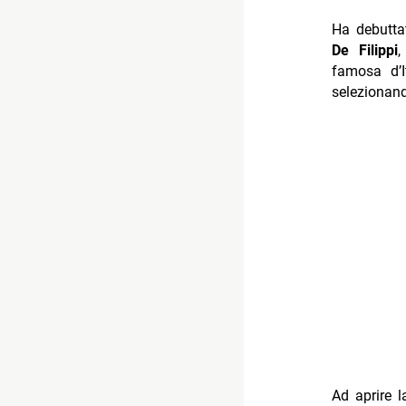
Ha debutt
De Filippi
,
famosa d’I
selezionand
Ad aprire 