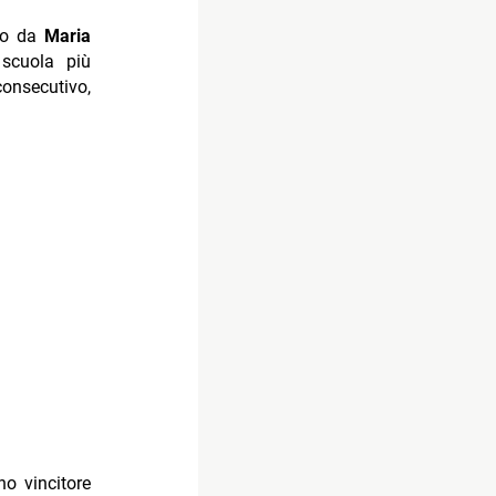
tto da
Maria
scuola più
onsecutivo,
ino vincitore