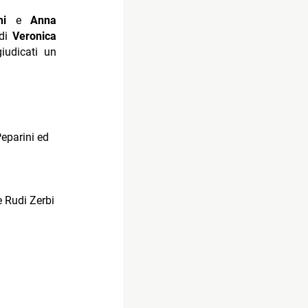
ni
e
Anna
 di
Veronica
iudicati un
eparini ed
e Rudi Zerbi