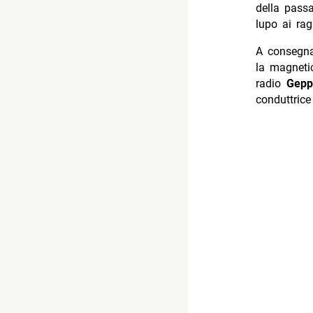
della passa
lupo ai rag
A consegnar
la magneti
radio
Gepp
conduttric