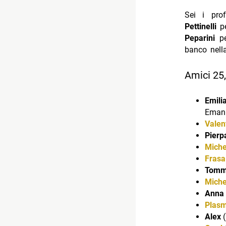
Sei i pro
Pettinelli
pe
Peparini
pe
banco nell
Amici 25,
Emili
Emanu
Valen
Pierp
Miche
Frasa
Tomm
Miche
Anna
Plas
Alex
(