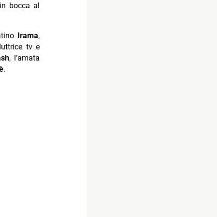
’in bocca al
atino
Irama
,
duttrice tv e
ash
, l’amata
è
.