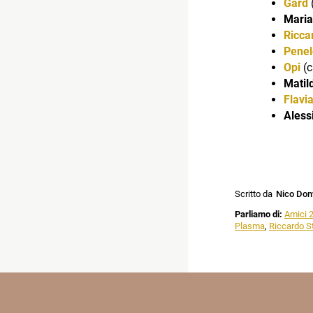
Gard
(
Maria
Ricca
Penel
Opi
(c
Matil
Flavi
Aless
Scritto da
Nico Don
Parliamo di:
Amici 
Plasma
,
Riccardo S