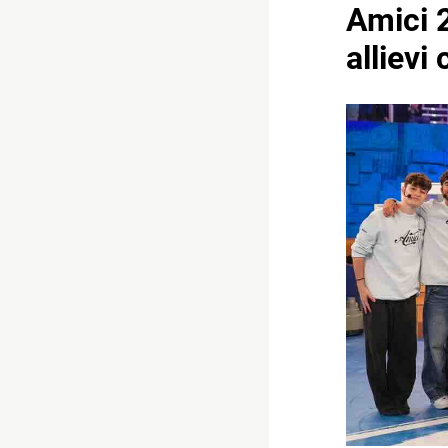
Amici 2
allievi