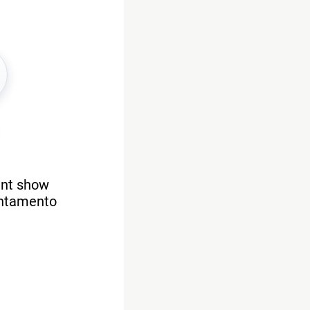
ent show
untamento