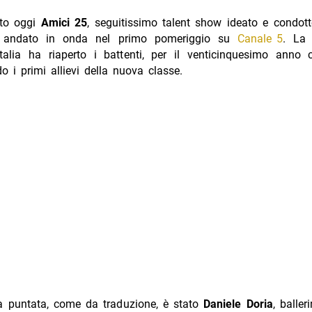
ato oggi
Amici 25
, seguitissimo talent show ideato e condo
 andato in onda nel primo pomeriggio su
Canale 5
. La 
talia ha riaperto i battenti, per il venticinquesimo anno c
o i primi allievi della nuova classe.
Am
la puntata, come da traduzione, è stato
Daniele Doria
, baller