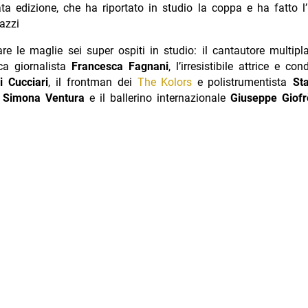
ta edizione, che ha riportato in studio la coppa e ha fatto l
azzi
e le maglie sei super ospiti in studio: il cantautore multipl
ca giornalista
Francesca Fagnani
, l’irresistibile attrice e con
i Cucciari
, il frontman dei
The Kolors
e polistrumentista
St
e
Simona Ventura
e il ballerino internazionale
Giuseppe Giofr