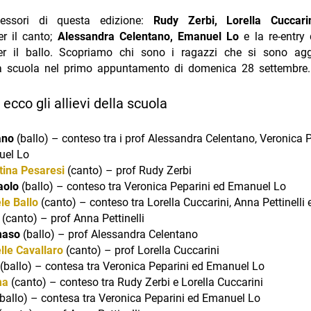
fessori di questa edizione:
Rudy Zerbi, Lorella Cuccari
r il canto;
Alessandra Celentano, Emanuel Lo
e la re-entry
r il ballo. Scopriamo chi sono i ragazzi che si sono agg
a scuola nel primo appuntamento di domenica 28 settembre.
 ecco gli allievi della scuola
ano
(ballo) – conteso tra i prof
Alessandra Celentano, Veronica P
el Lo
tina Pesaresi
(canto) – prof Rudy Zerbi
aolo
(ballo) – conteso tra Veronica Peparini ed Emanuel Lo
le
Ballo
(canto) – conteso tra Lorella Cuccarini, Anna Pettinelli 
(canto) – prof Anna Pettinelli
aso
(ballo) – prof Alessandra Celentano
lle
Cavallaro
(canto) – prof Lorella Cuccarini
(ballo) – contesa tra Veronica Peparini ed Emanuel Lo
ma
(canto) – conteso tra Rudy Zerbi e Lorella Cuccarini
ballo) – contesa tra Veronica Peparini ed Emanuel Lo