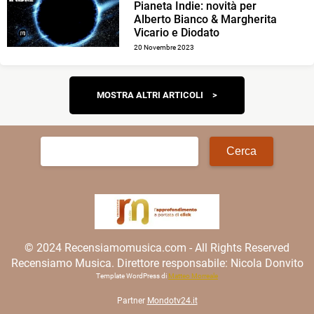
Pianeta Indie: novità per
Alberto Bianco & Margherita
Vicario e Diodato
20 Novembre 2023
Navigazione
MOSTRA ALTRI ARTICOLI
articoli
Ricerca
per:
© 2024 Recensiamomusica.com - All Rights Reserved
Recensiamo Musica. Direttore responsabile: Nicola Donvito
Template WordPress di
Matteo Morreale
Partner
Mondotv24.it