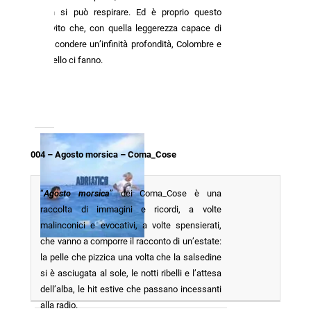
non si può respirare. Ed è proprio questo
l’invito che, con quella leggerezza capace di
nascondere un’infinità profondità, Colombre e
Chiello ci fanno.
004 – Agosto morsica – Coma_Cose
“
Agosto morsica
” dei Coma_Cose è una
raccolta di immagini e ricordi, a volte
malinconici e evocativi, a volte spensierati,
che vanno a comporre il racconto di un’estate:
la pelle che pizzica una volta che la salsedine
si è asciugata al sole, le notti ribelli e l’attesa
dell’alba, le hit estive che passano incessanti
alla radio.