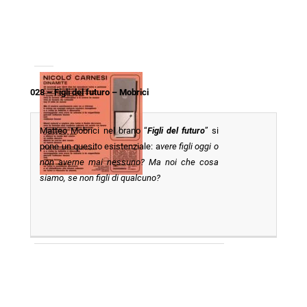
028 – Figli del futuro – Mobrici
Matteo Mobrici nel brano “
Figli del futuro
” si
pone un quesito esistenziale: a
vere figli oggi o
non averne mai nessuno? Ma noi che cosa
siamo, se non figli di qualcuno?