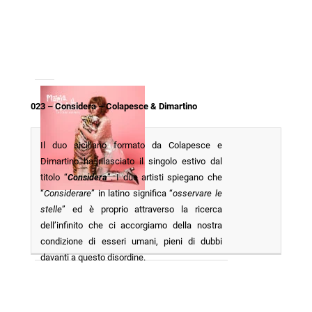
023 – Considera – Colapesce & Dimartino
Il duo siciliano formato da Colapesce e
Dimartino ha rilasciato il singolo estivo dal
titolo “
Considera
”. I due artisti spiegano che
“
Considerare
” in latino significa “
osservare le
stelle
” ed è proprio attraverso la ricerca
dell’infinito che ci accorgiamo della nostra
condizione di esseri umani, pieni di dubbi
davanti a questo disordine.