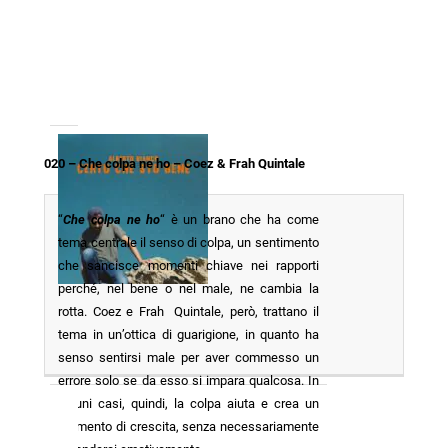
020 – Che colpa ne ho – Coez & Frah Quintale
“
Che colpa ne ho
“ è un brano che ha come
tema centrale il senso di colpa, un sentimento
che sancisce momenti chiave nei rapporti
perché, nel bene o nel male, ne cambia la
rotta. Coez e Frah Quintale, però, trattano il
tema in un’ottica di guarigione, in quanto ha
senso sentirsi male per aver commesso un
errore solo se da esso si impara qualcosa. In
alcuni casi, quindi, la colpa aiuta e crea un
momento di crescita, senza necessariamente