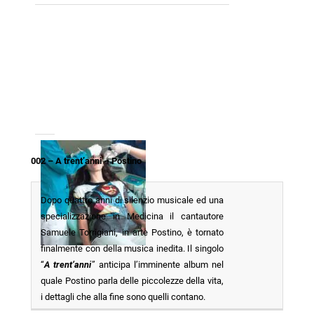
002 – A trent’anni – Postino
Dopo quattro anni di silenzio musicale ed una
specializzazione in Medicina il cantautore
Samuele Torrigiani, in arte Postino, è tornato
finalmente con della musica inedita. Il singolo
“
A trent’anni
” anticipa l’imminente album nel
quale Postino parla delle piccolezze della vita,
i dettagli che alla fine sono quelli contano.