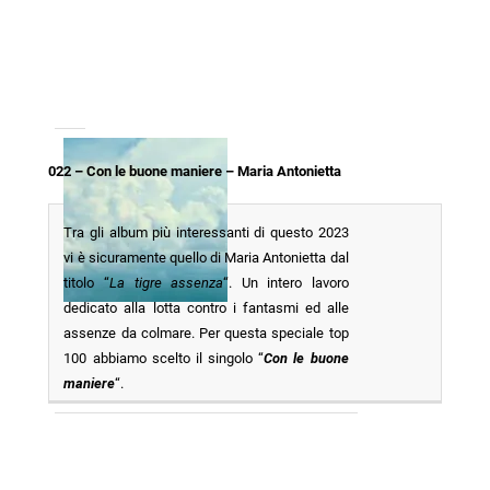
022 – Con le buone maniere – Maria Antonietta
Tra gli album più interessanti di questo 2023
vi è sicuramente quello di Maria Antonietta dal
titolo “
La tigre assenza
“. Un intero lavoro
dedicato alla lotta contro i fantasmi ed alle
assenze da colmare. Per questa speciale top
100 abbiamo scelto il singolo “
Con le buone
maniere
“.