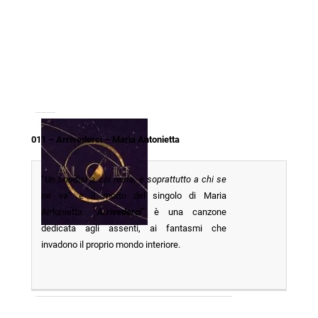
011 – Arrivederci – Maria Antonietta
“
Un brindisi a chi resta, e soprattutto a chi se
ne va
” è il motto del singolo di Maria
Antonietta. “
Arrivederci
” è una canzone
dedicata agli assenti, ai fantasmi che
invadono il proprio mondo interiore.