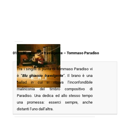
015 – Blu ghiaccio travolgente – Tommaso Paradiso
Tra i singoli di punta di Tommaso Paradiso vi
è “
Blu ghiaccio travolgente
“. Il brano è una
ballad in cui si ritrova l’inconfondibile
malinconia del timbro compositivo di
Paradiso. Una dedica ed allo stesso tempo
una promessa: esserci sempre, anche
distanti l’uno dall’altra.