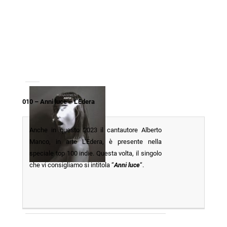
010 – Anni luce – L’Edera
Anche in questo 2023 il cantautore Alberto
Manco, in arte L’Edera, è presente nella
speciale top 100 indie. Questa volta, il singolo
che vi consigliamo si intitola “
Anni luce
“.