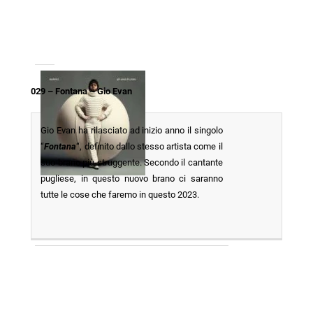
029 – Fontana – Gio Evan
Gio Evan ha rilasciato ad inizio anno il singolo
“
Fontana
“, definito dallo stesso artista come il
suo brano più struggente. Secondo il cantante
pugliese, in questo nuovo brano ci saranno
tutte le cose che faremo in questo 2023.