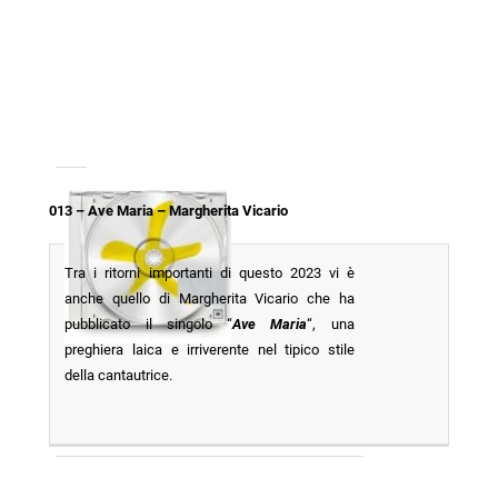
013 – Ave Maria – Margherita Vicario
Tra i ritorni importanti di questo 2023 vi è
anche quello di Margherita Vicario che ha
pubblicato il singolo “
Ave Maria
“, una
preghiera laica e irriverente nel tipico stile
della cantautrice.