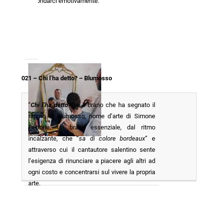
affondarci emotivamente.
021 – Chi l’ha detto? – Blumosso
“
Chi l’ha detto?
” è il brano che ha segnato il
ritorno di Blumosso, nome d’arte di Simone
Perrone. Un brano essenziale, dal ritmo
incalzante, che “
sa di colore bordeaux
” e
attraverso cui il cantautore salentino sente
l’esigenza di rinunciare a piacere agli altri ad
ogni costo e concentrarsi sul vivere la propria
arte.