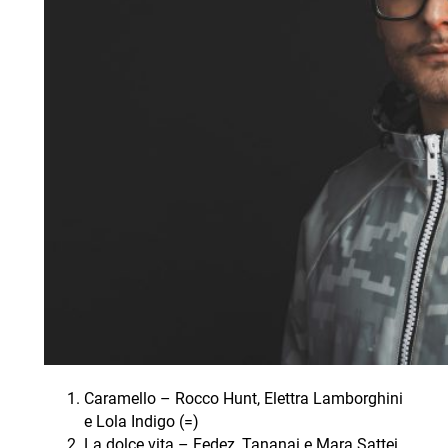
Caramello – Rocco Hunt, Elettra Lamborghini
e Lola Indigo (=)
La dolce vita – Fedez, Tananai e Mara Sattei