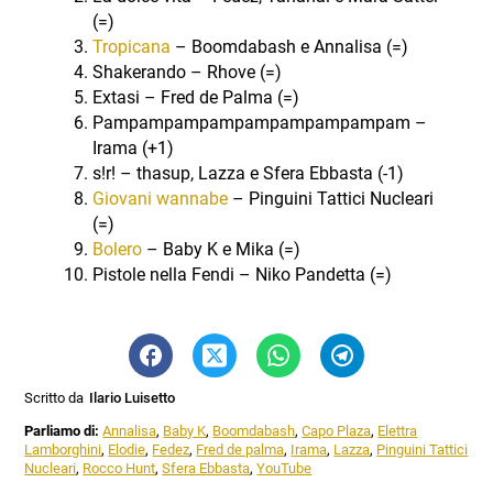
(=)
Tropicana
– Boomdabash e Annalisa (=)
Shakerando – Rhove (=)
Extasi – Fred de Palma (=)
Pampampampampampampampampam –
Irama (+1)
s!r! – thasup, Lazza e Sfera Ebbasta (-1)
Giovani wannabe
– Pinguini Tattici Nucleari
(=)
Bolero
– Baby K e Mika (=)
Pistole nella Fendi – Niko Pandetta (=)
Scritto da
Ilario Luisetto
Parliamo di:
Annalisa
,
Baby K
,
Boomdabash
,
Capo Plaza
,
Elettra
Lamborghini
,
Elodie
,
Fedez
,
Fred de palma
,
Irama
,
Lazza
,
Pinguini Tattici
Nucleari
,
Rocco Hunt
,
Sfera Ebbasta
,
YouTube