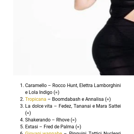
Caramello – Rocco Hunt, Elettra Lamborghini
e Lola Indigo (=)
Tropicana
– Boomdabash e Annalisa (=)
La dolce vita – Fedez, Tananai e Mara Sattei
(=)
Shakerando – Rhove (=)
Extasi – Fred de Palma (=)
Giovani wannabe
– Pinguini Tattici Nucleari