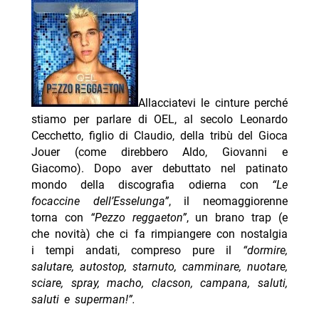
Allacciatevi le cinture perché
stiamo per parlare di OEL, al secolo Leonardo
Cecchetto, figlio di Claudio, della tribù del Gioca
Jouer (come direbbero Aldo, Giovanni e
Giacomo). Dopo aver debuttato nel patinato
mondo della discografia odierna con
“Le
focaccine dell’Esselunga”
, il neomaggiorenne
torna con
“Pezzo reggaeton”
, un brano trap (e
che novità) che ci fa rimpiangere con nostalgia
i tempi andati, compreso pure il
“dormire,
salutare, autostop, starnuto, camminare, nuotare,
sciare, spray, macho, clacson, campana, saluti,
saluti e superman!”.