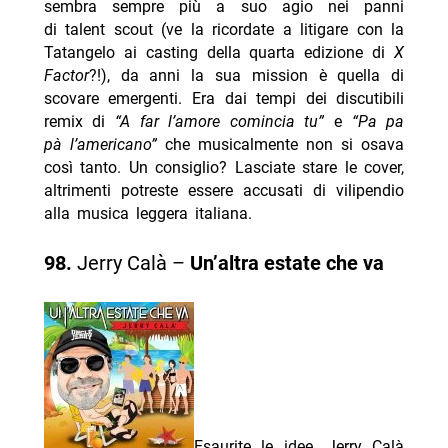
sembra sempre più a suo agio nei panni
di talent scout (ve la ricordate a litigare con la
Tatangelo ai casting della quarta edizione di
X
Factor
?!), da anni la sua mission è quella di
scovare emergenti. Era dai tempi dei discutibili
remix di
“A far l’amore comincia tu”
e
“Pa pa
pà l’americano”
che musicalmente non si osava
così tanto. Un consiglio? Lasciate stare le cover,
altrimenti potreste essere accusati di vilipendio
alla musica leggera italiana.
98.
Jerry Calà –
Un’altra estate che va
Esaurite le idee, Jerry Calà