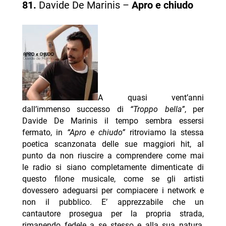
81.
Davide De Marinis –
Apro e chiudo
A quasi vent’anni
dall’immenso successo di
“Troppo bella”
, per
Davide De Marinis il tempo sembra essersi
fermato, in
“Apro e chiudo”
ritroviamo la stessa
poetica scanzonata delle sue maggiori hit, al
punto da non riuscire a comprendere come mai
le radio si siano completamente dimenticate di
questo filone musicale, come se gli artisti
dovessero adeguarsi per compiacere i network e
non il pubblico. E’ apprezzabile che un
cantautore prosegua per la propria strada,
rimanendo fedele a se stesso e alla sua natura,