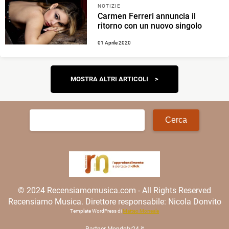
NOTIZIE
Carmen Ferreri annuncia il
ritorno con un nuovo singolo
01 Aprile 2020
Navigazione
MOSTRA ALTRI ARTICOLI
articoli
Ricerca
per:
© 2024 Recensiamomusica.com - All Rights Reserved
Recensiamo Musica. Direttore responsabile: Nicola Donvito
Template WordPress di
Matteo Morreale
Partner
Mondotv24.it