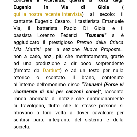
concreta e viceversa, questa la forza degli
Eugenio In Via di Gioia
(
qui la nostra recente intervista
) al secolo: il
cantante Eugenio Cesaro, il tastierista Emanuele
Via, il batterista Paolo Di Gioia e il
bassista Lorenzo Federici.
“Tsunami”
si è
aggiudicato il prestigioso
Premio della Critica
Mia Martini
per la sezione
Nuove Proposte
…
non a caso, anzi, più che meritatamente, grazie
ad una produzione a dir poco sorprendente
(firmata da
Dardust
) e ad un testo per nulla
retorico o scontato. Il brano, contenuto
all’interno dell’omonimo disco
“Tsunami (Forse vi
ricorderete di noi per canzoni come)”
, racconta
l’onda anomala di notizie che quotidianamente
ci travolgono, flutto che le stesse persone si
ritrovano a loro volta a dover cavalcare per
sentirsi parte integrante del sistema e della
società.