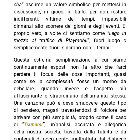
cha”
assume un valore simbolico per mettersi in
discussione, in gioco, in ballo, per non restare
indifferenti, vittime dei tempi, impassibili
dinnanzi allo scorrere dei giorni e degli eventi. E’
proprio vero, a volte ci sentiamo come
“Lego in
mezzo al traffico di Playmobil”
, fuori luogo o
semplicemente fuori sincrono con i tempi.
Questa estrema semplificazione a cui siamo
continuamente esposti non fa altro che farci
perdere il focus delle cose importanti, quasi
come se la complessità fosse un morbo da
debellare, quando invece è l’aspetto più
affascinante e straordinario dell’umanità stessa.
Una canzone può e deve smuovere questo tipo
di pensiero, magari travestendosi di folclore per
arrivare con più semplicità, proprio come il caso
di
“
Tsunami
“
, un’analisi accurata e allegorica
della nostra società, travolta dalla futilità e da
contenuti di poco conto, maltrattata dal distacco