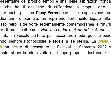
presentativi del proprio tempo è una delle aspirazioni fonda
sta che ha il desiderio di diffondere la propria arte. 
ente anche per una
Giusy Ferreri
che, sulla propria voce, ha
dici anni di carriera, un repertorio fortemente legato alla
sso retrò, altre volte estremamente contemporanea e futuris
rete di brani cult come
‘Non ti scordar mai di me’
e
‘Amore e
ltata un veicolo perfetto per raccontare mode, gusti e peri
ndo sempre riconoscibile e fedele a sé stessa. La
Miele
ri
ha scelto di presentare al Festival di Sanremo 2022 vu
 astrarsi per la prima volta dal tempo proponendosi come n