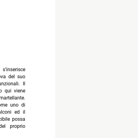
 s’inserisce
va del suo
zionali. Il
o qui viene
artellante.
come uno di
lconi ed il
ibile possa
el proprio