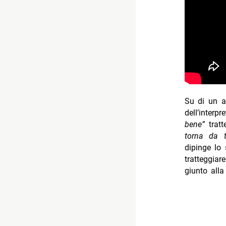
Su di un a
dell’interp
bene”
trat
torna da t
dipinge lo 
tratteggia
giunto all