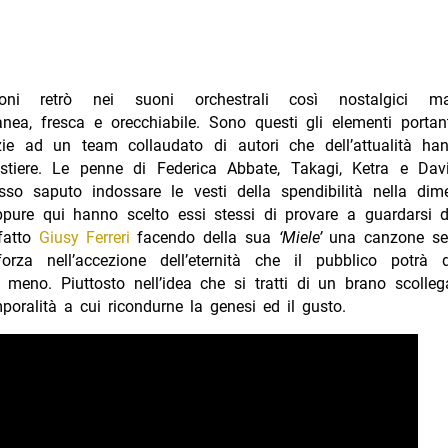
ioni retrò nei suoni orchestrali così nostalgici ma
nea, fresca e orecchiabile. Sono questi gli elementi porta
ie ad un team collaudato di autori che dell’attualità han
stiere. Le penne di Federica Abbate, Takagi, Ketra e Davi
so saputo indossare le vesti della spendibilità nella dim
ppure qui hanno scelto essi stessi di provare a guardarsi d
fatto
Giusy Ferreri
facendo della sua
‘Miele’
una canzone se
rza nell’accezione dell’eternità che il pubblico potrà 
o meno. Piuttosto nell’idea che si tratti di un brano scoll
poralità a cui ricondurne la genesi ed il gusto.