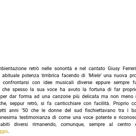
bientazione retrò nelle sonorità e nel cantato Giusy Ferreri
 abituale potenza timbrica facendo di
‘Miele’
una nuova pro
l confrontarsi con idee musicali diverse eppure sempre fun
 che spesso la sua voce ha avuto la fortuna di far propri
o per dar forma ad una canzone più delicata ma non meno m
he, seppur retrò, si fa canticchiare con facilità. Proprio 
etti anni ’50 che le donne del sud fischiettavano tra i ba
ennesima testimonianza di come una voce potente e riconosc
 abiti diversi rimanendo, comunque, sempre al centro d
ggio
.