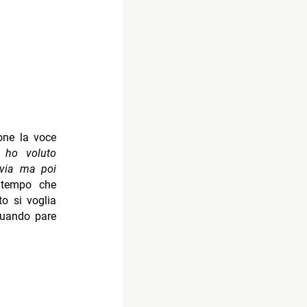
one la voce
 ho voluto
 via ma poi
 tempo che
to si voglia
quando pare