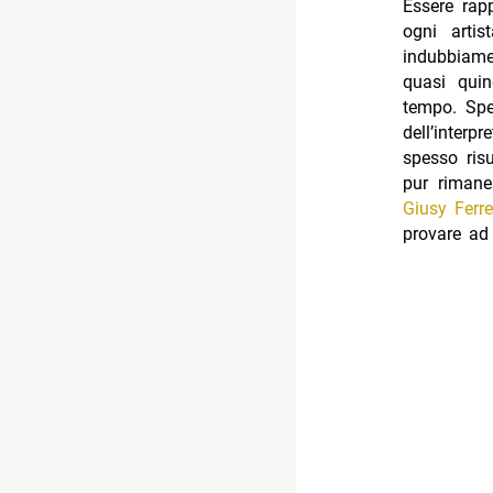
Essere rap
ogni arti
indubbiam
quasi quin
tempo. Spe
dell’interp
spesso risu
pur rimane
Giusy Ferre
provare ad