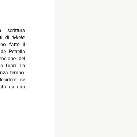
 scrittura
nti di
‘Miele’
no fatto il
de Petrella
ensione del
a fuori. Lo
nza tempo.
decidere se
egato da una