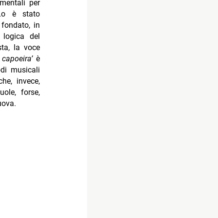
mentali per
Lo è stato
 fondato, in
 logica del
ta, la voce
 capoeira’
è
odi musicali
che, invece,
ole, forse,
uova.