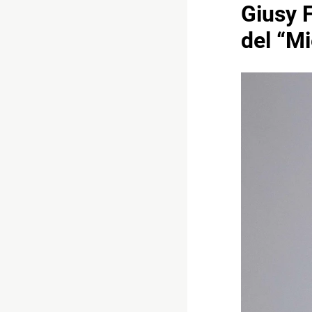
Giusy F
del “M