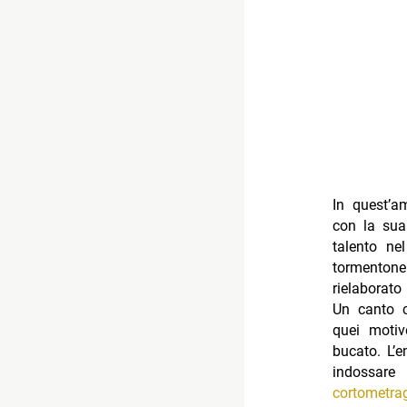
In quest’am
con la sua
talento ne
tormentone
rielaborat
Un canto c
quei motiv
bucato. L’
indossare
cortometra