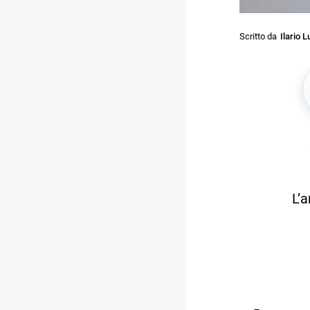
Scritto da
Ilario L
L’