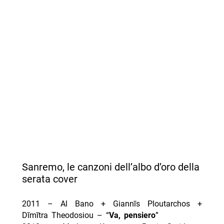
Sanremo, le canzoni dell’albo d’oro della
serata cover
2011 – Al Bano + Giannīs Ploutarchos +
Dīmītra Theodosiou – “
Va, pensiero
”