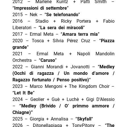
2012 – Marlene Kuntz + Patti Smith –
“
Impressioni di settembre
”
2015 – Nek – “
Se telefonando
”
2016 – Stadio + Ricky Portera + Fabio
Liberatori – “
La sera dei miracoli
”
2017 – Ermal Meta – “
Amara terra mia
”
2020 – Tosca + Sílvia Pérez Cruz – “
Piazza
grande
”
2021 – Ermal Meta + Napoli Mandolin
Orchestra – “
Caruso
”
2022 – Gianni Morandi + Jovanotti – “
Medley
(Occhi di ragazza / Un mondo d’amore /
Ragazzo fortunato / Penso positivo)
“
2023 – Marco Mengoni + The Kingdom Choir –
“
Let It Be
”
2024 – Geolier + Guè + Luchè + Gigi D’Alessio
–
“Medley (Brivido / O’ primmo ammore /
Chiagne)”
2025 – Giorgia + Annalisa – “
Skyfall
“
2026 – Ditonellapiaga + TonyPitony – “
The