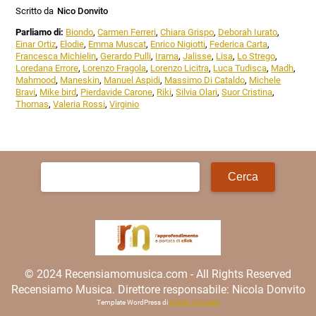
Scritto da
Nico Donvito
Parliamo di:
Biondo
,
Carmen Ferreri
,
Chiara Grispo
,
Deborah Iurato
,
Einar Ortiz
,
Elodie
,
Emma Muscat
,
Enrico Nigiotti
,
Federica Carta
,
Francesca Michielin
,
Gerardo Pulli
,
Irama
,
Jalisse
,
Lisa
,
Lo Strego
,
Loredana Errore
,
Lorenzo Fragola
,
Lorenzo Licitra
,
Luca Tudisca
,
Madh
,
Mahmood
,
Maneskin
,
Manuel Aspidi
,
Massimo Di Cataldo
,
Michele
Bravi
,
Mike bird
,
Pierdavide Carone
,
Riki
,
Silvia Olari
,
Suor Cristina
,
Thomas
,
Valeria Rossi
,
Virginio
Ricerca
per:
© 2024 Recensiamomusica.com - All Rights Reserved
Recensiamo Musica. Direttore responsabile: Nicola Donvito
Template WordPress di
Matteo Morreale