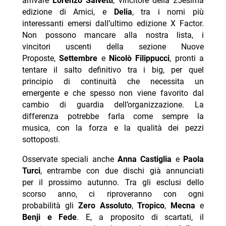
arrivare
Lorenzo Salvetti
, vincitore della 25esima
edizione di Amici, e
Delia
, tra i nomi più
interessanti emersi dall’ultimo edizione X Factor.
Non possono mancare alla nostra lista, i
vincitori uscenti della sezione Nuove
Proposte,
Settembre
e
Nicolò Filippucci
, pronti a
tentare il salto definitivo tra i big, per quel
principio di continuità che necessita un
emergente e che spesso non viene favorito dal
cambio di guardia dell’organizzazione. La
differenza potrebbe farla come sempre la
musica, con la forza e la qualità dei pezzi
sottoposti.
Osservate speciali anche
Anna Castiglia
e
Paola
Turci
, entrambe con due dischi già annunciati
per il prossimo autunno. Tra gli esclusi dello
scorso anno, ci riproveranno con ogni
probabilità gli
Zero Assoluto
,
Tropico
,
Mecna
e
Benji e Fede
. E, a proposito di scartati, il