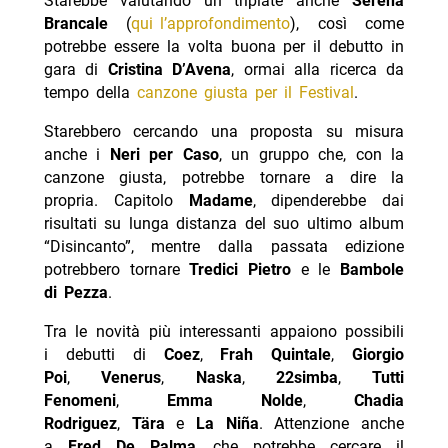
Starebbe valutando un triplate anche
Serena
Brancale
(
qui l’approfondimento
), così come
potrebbe essere la volta buona per il debutto in
gara di
Cristina D’Avena
, ormai alla ricerca da
tempo della
canzone giusta per il Festival
.
Starebbero cercando una proposta su misura
anche i
Neri per Caso
, un gruppo che, con la
canzone giusta, potrebbe tornare a dire la
propria. Capitolo
Madame
, dipenderebbe dai
risultati su lunga distanza del suo ultimo album
“Disincanto”, mentre dalla passata edizione
potrebbero tornare
Tredici Pietro
e le
Bambole
di Pezza
.
Tra le novità più interessanti appaiono possibili
i debutti di
Coez
,
Frah Quintale
,
Giorgio
Poi
,
Venerus
,
Naska
,
22simba
,
Tutti
Fenomeni
,
Emma Nolde
,
Chadia
Rodriguez
,
Tära
e
La Niña
. Attenzione anche
a
Fred De Palma
, che potrebbe cercare il