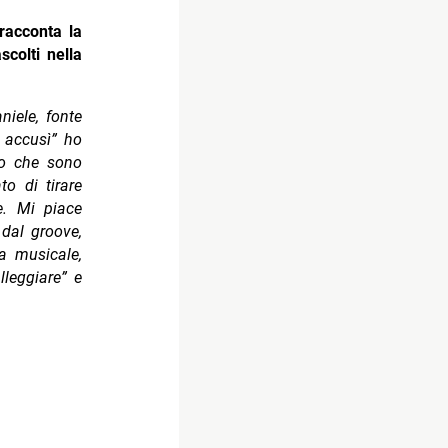
racconta la
scolti nella
niele, fonte
 accusì” ho
lo che sono
to di tirare
e. Mi piace
dal groove,
ta musicale,
lleggiare” e