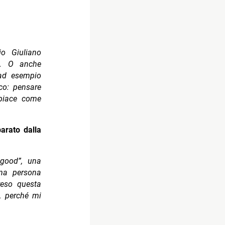
o Giuliano
e. O anche
 ad esempio
ico: pensare
 piace come
arato dalla
good”, una
una persona
reso questa
, perché mi