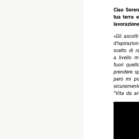
Ciao Seren
tua terra e
lavorazion
«Gli ascolt
d’ispirazi
scelto di 
a livello m
fuori quel
prendere s
però mi pia
sicuramente
“Vita da art