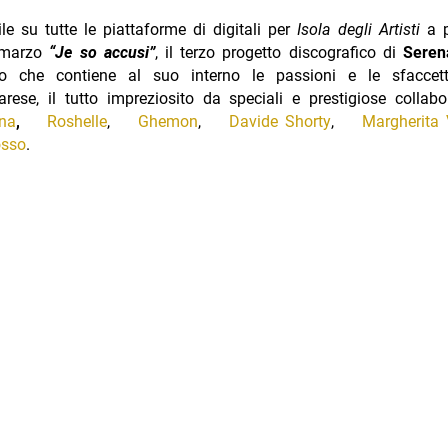
ile su tutte le piattaforme di digitali per
Isola degli Artisti
a p
 marzo
“Je so accusi”
, il terzo progetto discografico di
Seren
o che contiene al suo interno le passioni e le sfaccett
rese, il tutto impreziosito da speciali e prestigiose collab
na
,
Roshelle
,
Ghemon
,
Davide Shorty
,
Margherita 
osso
.