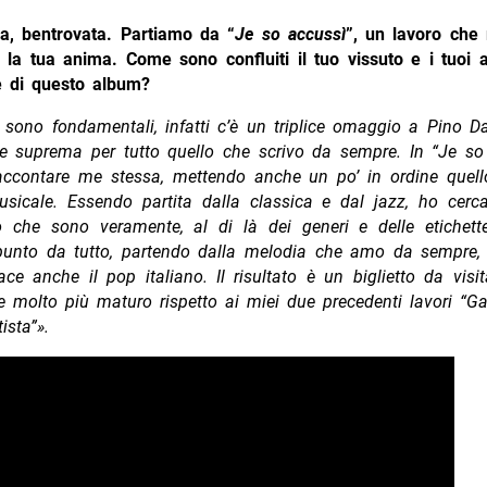
a, bentrovata. Partiamo da “
Je so accussì
”, un lavoro che 
 la tua anima. Come sono confluiti il tuo vissuto e i tuoi a
e di questo album?
i sono fondamentali, infatti c’è un triplice omaggio a Pino Da
one suprema per tutto quello che scrivo da sempre. In “Je so
raccontare me stessa, mettendo anche un po’ in ordine quel
usicale. Essendo partita dalla classica e dal jazz, ho cerca
lo che sono veramente, al di là dei generi e delle etichett
punto da tutto, partendo dalla melodia che amo da sempre, 
ce anche il pop italiano. Il risultato è un biglietto da visi
 molto più maturo rispetto ai miei due precedenti lavori “Ga
ista”».