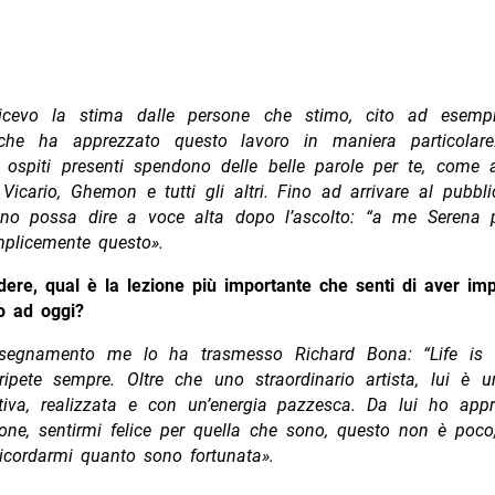
icevo la stima dalle persone che stimo, cito ad esempi
 che ha apprezzato questo lavoro in maniera particolar
 ospiti presenti spendono delle belle parole per te, come
Vicario, Ghemon e tutti gli altri. Fino ad arrivare al pubbl
no possa dire a voce alta dopo l’ascolto: “a me Serena
mplicemente questo».
dere, qual è la lezione più importante che senti di aver imp
o ad oggi?
nsegnamento me lo ha trasmesso Richard Bona: “Life is 
ripete sempre. Oltre che uno straordinario artista, lui è 
tiva, realizzata e con un’energia pazzesca. Da lui ho app
ione, sentirmi felice per quella che sono, questo non è poco
ricordarmi quanto sono fortunata».