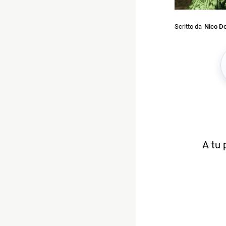
Scritto da
Nico Do
A tu 