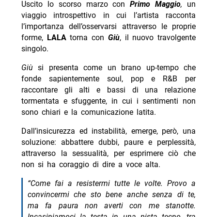
Uscito lo scorso marzo con
Primo Maggio
,
un
viaggio introspettivo in cui l’artista racconta
l’importanza dell’osservarsi attraverso le proprie
forme,
LALA
torna con
Giù
, il nuovo travolgente
singolo.
Giù
si presenta come un brano up-tempo che
fonde sapientemente soul, pop e R&B per
raccontare gli alti e bassi di una relazione
tormentata e sfuggente, in cui i sentimenti non
sono chiari e la comunicazione latita.
Dall’insicurezza ed instabilità, emerge, però, una
soluzione: abbattere dubbi, paure e perplessità,
attraverso la sessualità, per esprimere ciò che
non si ha coraggio di dire a voce alta.
“Come fai a resistermi tutte le volte. Provo a
convincermi che sto bene anche senza di te,
ma fa paura non averti con me stanotte.
Incasiniamoci la testa in una pista tecno, tra