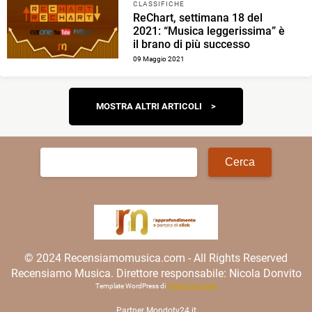
CLASSIFICHE
ReChart, settimana 18 del
2021: “Musica leggerissima” è
il brano di più successo
09 Maggio 2021
Navigazione
MOSTRA ALTRI ARTICOLI
articoli
Ricerca
per:
© 2024 Recensiamomusica.com - All Rights Reserved
Recensiamo Musica. Direttore responsabile: Nicola Donvito
Template WordPress di
Matteo Morreale
Partner
Mondotv24.it