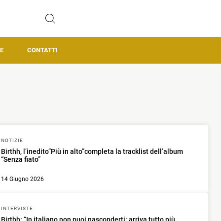
E
CONTATTI
NOTIZIE
Birthh, l’inedito”Più in alto”completa la tracklist dell’album
“Senza fiato”
14 Giugno 2026
INTERVISTE
Birthh: “In italiano non puoi nasconderti: arriva tutto più