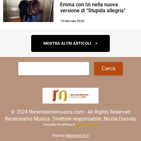
Emma con Izi nella nuova
versione di “Stupida allegria”
15 Gennaio 2020
Navigazione
MOSTRA ALTRI ARTICOLI
articoli
Ricerca
per:
© 2024 Recensiamomusica.com - All Rights Reserved
Recensiamo Musica. Direttore responsabile: Nicola Donvito
Template WordPress di
Matteo Morreale
Partner
Mondotv24.it