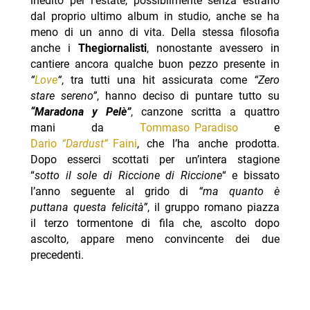
inedito per l’estate, possibilmente senza estrarlo
dal proprio ultimo album in studio, anche se ha
meno di un anno di vita. Della stessa filosofia
anche i
Thegiornalisti
, nonostante avessero in
cantiere ancora qualche buon pezzo presente in
“
Love
“
, tra tutti una hit assicurata come
“Zero
stare sereno”
, hanno deciso di puntare tutto su
“Maradona y Pelè”
, canzone scritta a quattro
mani da
Tommaso Paradiso
e
Dario
“Dardust”
Faini
, che l’ha anche prodotta.
Dopo esserci scottati per un’intera stagione
“
sotto il sole di Riccione di Riccione
“ e bissato
l’anno seguente al grido di
“ma quanto è
puttana questa felicità”
, il gruppo romano piazza
il terzo tormentone di fila che, ascolto dopo
ascolto, appare meno convincente dei due
precedenti.