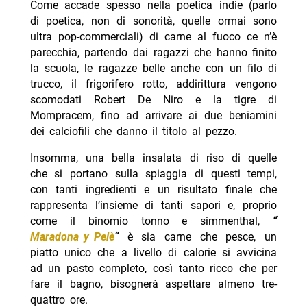
Come accade spesso nella poetica indie (parlo
di poetica, non di sonorità, quelle ormai sono
ultra pop-commerciali) di carne al fuoco ce n’è
parecchia, partendo dai ragazzi che hanno finito
la scuola, le ragazze belle anche con un filo di
trucco, il frigorifero rotto, addirittura vengono
scomodati Robert De Niro e la tigre di
Mompracem, fino ad arrivare ai due beniamini
dei calciofili che danno il titolo al pezzo.
Insomma, una bella insalata di riso di quelle
che si portano sulla spiaggia di questi tempi,
con tanti ingredienti e un risultato finale che
rappresenta l’insieme di tanti sapori e, proprio
come il binomio tonno e simmenthal,
“
Maradona y Pelè
“
è sia carne che pesce, un
piatto unico che a livello di calorie si avvicina
ad un pasto completo, così tanto ricco che per
fare il bagno, bisognerà aspettare almeno tre-
quattro ore.