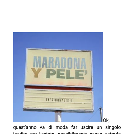
Ok,
quest’anno va di moda far uscire un singolo