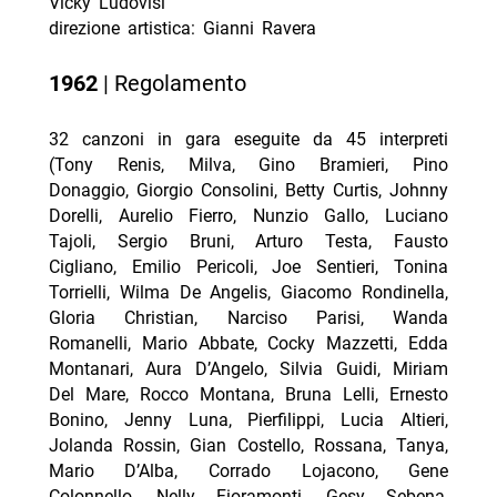
Vicky Ludovisi
direzione artistica: Gianni Ravera
1962
| Regolamento
32 canzoni in gara eseguite da 45 interpreti
(Tony Renis, Milva, Gino Bramieri, Pino
Donaggio, Giorgio Consolini, Betty Curtis, Johnny
Dorelli, Aurelio Fierro, Nunzio Gallo, Luciano
Tajoli, Sergio Bruni, Arturo Testa, Fausto
Cigliano, Emilio Pericoli, Joe Sentieri, Tonina
Torrielli, Wilma De Angelis, Giacomo Rondinella,
Gloria Christian, Narciso Parisi, Wanda
Romanelli, Mario Abbate, Cocky Mazzetti, Edda
Montanari, Aura D’Angelo, Silvia Guidi, Miriam
Del Mare, Rocco Montana, Bruna Lelli, Ernesto
Bonino, Jenny Luna, Pierfilippi, Lucia Altieri,
Jolanda Rossin, Gian Costello, Rossana, Tanya,
Mario D’Alba, Corrado Lojacono, Gene
Colonnello, Nelly Fioramonti, Gesy Sebena,