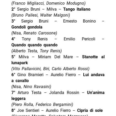
(Franco Migliacci, Domenico Modugno)
2°
Sergio Bruni – Milva –
Tango italiano
(Bruno Pallesi, Walter Malgoni)
3°
Sergio Bruni – Ernesto Bonino –
Gondolì
gondola
(Nisa, Renato Carosone)
4°
Tony Renis – Emilio Pericoli –
Quando quando quando
(Alberto Testa, Tony Renis)
5°
Milva – Miriam Del Mare –
Stanotte al
lunapark
(Vito Pallavicini, Biri, Carlo Alberto Rossi)
6°
Gino Bramieri – Aurelio Fierro –
Lui andava
a cavallo
(Nisa, Nino Ravasini)
7°
Arturo Testa – Jolanda Rossin –
Un’anima
leggera
(Piero Rolla, Federico Bergamini)
8°
Joe Sentieri – Aurelio Fierro –
Cipria di sole