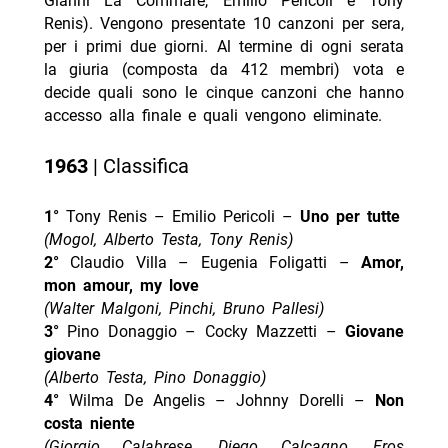
Gianni La Commare, Emilio Pericoli e Tony
Renis). Vengono presentate 10 canzoni per sera,
per i primi due giorni. Al termine di ogni serata
la giuria (composta da 412 membri) vota e
decide quali sono le cinque canzoni che hanno
accesso alla finale e quali vengono eliminate.
1963
| Classifica
1°
Tony Renis – Emilio Pericoli –
Uno per tutte
(Mogol, Alberto Testa, Tony Renis)
2°
Claudio Villa – Eugenia Foligatti –
Amor,
mon amour, my love
(Walter Malgoni, Pinchi, Bruno Pallesi)
3°
Pino Donaggio – Cocky Mazzetti –
Giovane
giovane
(Alberto Testa, Pino Donaggio)
4°
Wilma De Angelis – Johnny Dorelli –
Non
costa niente
(Giorgio Calabrese, Diego Calcagno, Eros