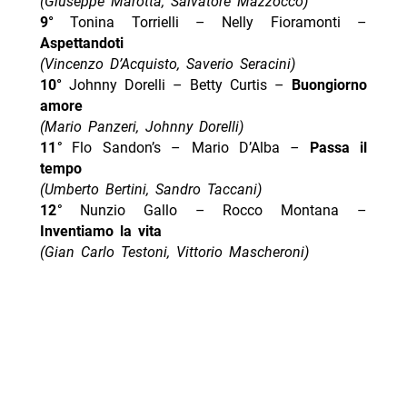
(Giuseppe Marotta, Salvatore Mazzocco)
9°
Tonina Torrielli – Nelly Fioramonti –
Aspettandoti
(Vincenzo D’Acquisto, Saverio Seracini)
10°
Johnny Dorelli – Betty Curtis –
Buongiorno
amore
(Mario Panzeri, Johnny Dorelli)
11
°
Flo Sandon’s – Mario D’Alba
–
Passa il
tempo
(Umberto Bertini, Sandro Taccani)
12
°
Nunzio Gallo – Rocco Montana –
Inventiamo la vita
(Gian Carlo Testoni, Vittorio Mascheroni)