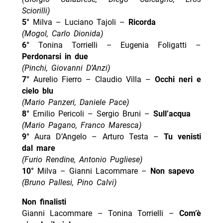
Sciorilli)
5°
Milva – Luciano Tajoli –
Ricorda
(Mogol, Carlo Dionida)
6°
Tonina Torrielli – Eugenia Foligatti –
Perdonarsi in due
(Pinchi, Giovanni D’Anzi)
7°
Aurelio Fierro – Claudio Villa –
Occhi neri e
cielo blu
(Mario Panzeri, Daniele Pace)
8°
Emilio Pericoli – Sergio Bruni –
Sull’acqua
(Mario Pagano, Franco Maresca)
9°
Aura D’Angelo – Arturo Testa –
Tu venisti
dal mare
(Furio Rendine, Antonio Pugliese)
10°
Milva – Gianni Lacommare –
Non sapevo
(Bruno Pallesi, Pino Calvi)
Non finalisti
Gianni Lacommare – Tonina Torrielli –
Com’è