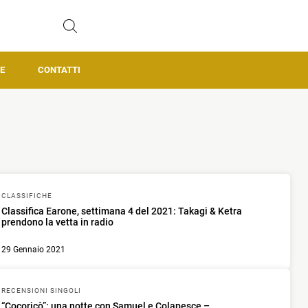
E
CONTATTI
CLASSIFICHE
Classifica Earone, settimana 4 del 2021: Takagi & Ketra
prendono la vetta in radio
29 Gennaio 2021
RECENSIONI SINGOLI
“Cocoricò”: una notte con Samuel e Colapesce –