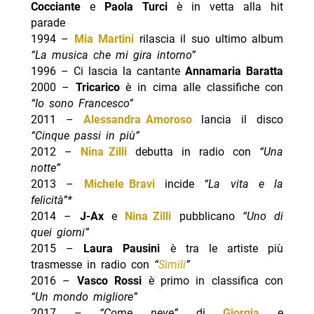
Cocciante
e
Paola Turci
è in vetta alla hit
parade
1994 –
Mia Martini
rilascia il suo ultimo album
“La musica che mi gira intorno”
1996 – Ci lascia la cantante
Annamaria Baratta
2000 –
Tricarico
è in cima alle classifiche con
“Io sono Francesco”
2011 –
Alessandra Amoroso
lancia il disco
“Cinque passi in più”
2012 –
Nina Zilli
debutta in radio con
“Una
notte”
2013 –
Michele Bravi
incide
“La vita e la
felicità”*
2014 –
J-Ax
e
Nina Zilli
pubblicano
“Uno di
quei giorni”
2015 –
Laura Pausini
è tra le artiste più
trasmesse in radio con
“
Simili
”
2016 –
Vasco Rossi
è primo in classifica con
“Un mondo migliore”
2017 –
“Come neve”
di
Giorgia
e