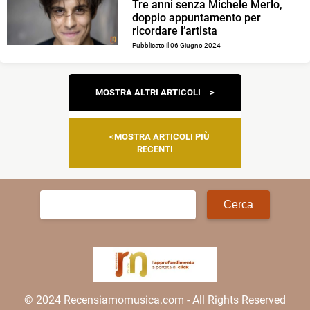
Tre anni senza Michele Merlo,
doppio appuntamento per
ricordare l’artista
Pubblicato il 06 Giugno 2024
Navigazione
MOSTRA ALTRI ARTICOLI
articoli
MOSTRA ARTICOLI PIÙ
RECENTI
Ricerca
per:
© 2024 Recensiamomusica.com - All Rights Reserved