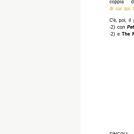
coppia
di cui qui 
C’è, poi, i
-2) con
Pe
-2) e
The 