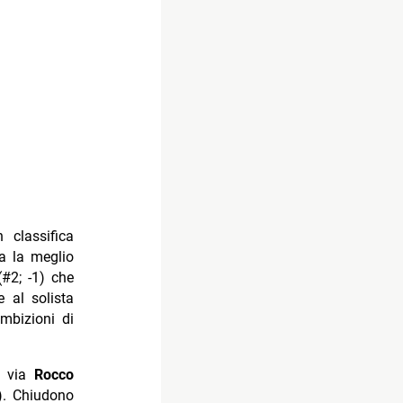
 classifica
a la meglio
(#2; -1) che
 al solista
mbizioni di
o via
Rocco
2). Chiudono