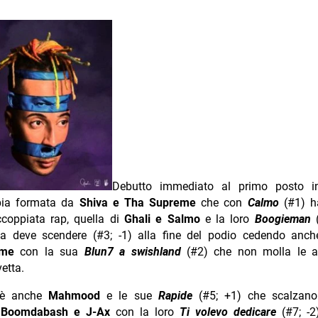
Debutto immediato al primo posto in
pia formata da
Shiva e Tha Supreme
che con
Calmo
(#1) h
accoppiata rap, quella di
Ghali e Salmo
e la loro
Boogieman
ta deve scendere (#3; -1) alla fine del podio cedendo anche
eme
con la sua
Blun7 a swishland
(#2) che non molla le a
etta.
c’è anche
Mahmood
e le sue
Rapide
(#5; +1) che scalzan
Boomdabash e J-Ax
con la loro
Ti volevo dedicare
(#7; -