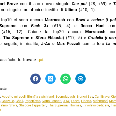
arl Brave
con il suo nuovo singolo
Che poi
(#8; +69) e
T
ltimo singolo radiofonico inedito di
Ultimo
(#10; -1).
a top10 ci sono ancora
Marracash
con
Bravi a cadere (i po
 Supreme
con
Fuck 3x
(#15; -4) e
Rocco Hunt
co
n
(#16; -12). Chiude la top20 ancora
Marracash
c
t.
Tha Supreme e Sfera Ebbasta
) (#17; -5) e
Crudelia (i ner
 seguito, in risalita,
J-Ax e Max Pezzali
con la loro
La m
lassifiche le trovate
qui.
setto
1
,
Accetto miracoli
,
Blun7 a swishland
,
Boomdabash
,
Brunori Sas
,
Carl Brave
,
Cip
,
Gazzelle
,
Ghali
,
Imperfetto
,
Ivano Fossati
,
J-Ax
,
Lazza
,
Libertà
,
Mahmood
,
Mar
Salmo
,
Shiva
,
Stu core t'apparten
,
Tha Supreme
,
Thomas
,
Ti volevo dedicare
,
Tiz
o