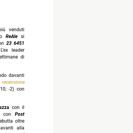
più venduti
suo
ReAle
si
on
23 6451
L’ex leader
ttimane di
ndo davanti
a recensione
10; -2) con
azza
con il
con
Post
butta oltre
vanti alla