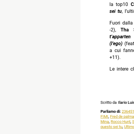
la top10
C
sei tu
, l’u
Fuori dall
-2),
Tha
t’apparte
(l’ego)
(fea
a cui fanno
+11).
Le intere c
Scritto da
Ilario Lui
Parliamo di:
23645
FIMI
,
Fred de palma
Mina
,
Rocco Hunt
,
questo sei tu
,
Ultim