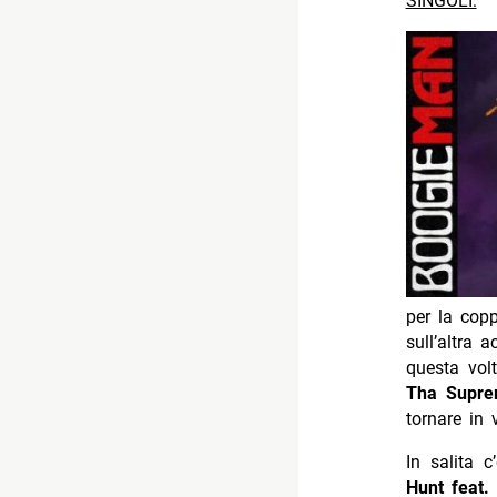
SINGOLI:
per la cop
sull’altra 
questa vol
Tha Supr
tornare in v
In salita 
Hunt feat.