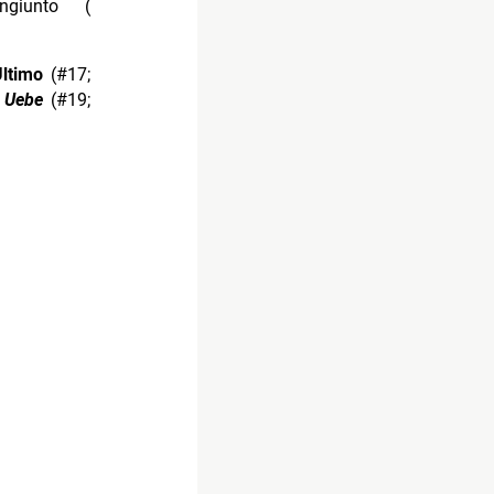
ngiunto (
Ultimo
(#17;
o
Uebe
(#19;