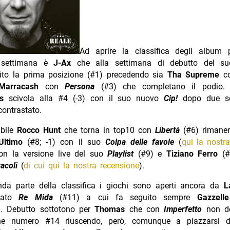
Ad aprire la classifica degli album 
a settimana è
J-Ax
che alla settimana di debutto del 
ito la prima posizione (#1) precedendo sia
Tha Supreme
c
Marracash
con
Persona
(#3) che completano il podio. 
as
scivola alla #4 (-3) con il suo nuovo
Cip!
dopo due se
ontrastato.
bile
Rocco Hunt
che torna in top10 con
Libertà
(#6) rimane
Ultimo
(#8; -1) con il suo
Colpa delle favole
(
qui la nostr
on la versione live del suo
Playlist
(#9) e
Tiziano Ferro
(#
racoli
(
di cui qui la nostra recensione
).
nda parte della classifica i giochi sono aperti ancora da
L
nato
Re Mida
(#11) a cui fa seguito sempre
Gazzelle
). Debutto sottotono per
Thomas
che con
Imperfetto
non de
one numero #14 riuscendo, però, comunque a piazzarsi da