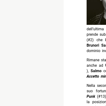
dell’ultim
prende sub
(#2) che
Brunori S
dominio inc
Rimane sta
anche ad
),
Salmo
c
Accetto mi
Nella seco
suo fortu
Punk
(#13
la posizi