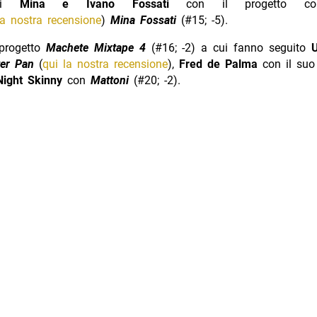
 di
Mina e Ivano Fossati
con il progetto co
la nostra recensione
)
Mina Fossati
(#15; -5).
l progetto
Machete Mixtape 4
(#16; -2) a cui fanno seguito
ter Pan
(
qui la nostra recensione
),
Fred de Palma
con il su
Night Skinny
con
Mattoni
(#20; -2).