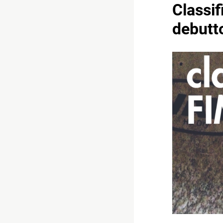
Classif
debutt