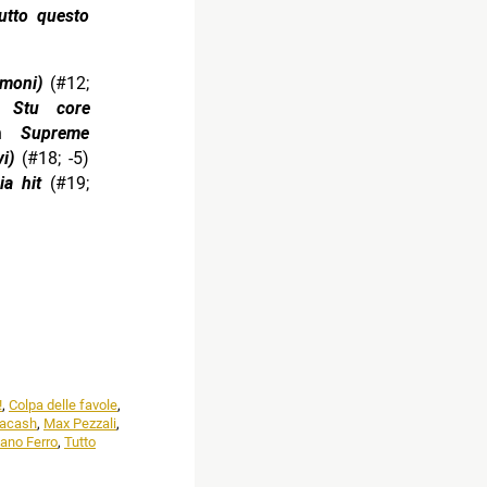
utto questo
lmoni)
(#12;
n
Stu core
on
Supreme
vi)
(#18; -5)
ia hit
(#19;
!
,
Colpa delle favole
,
racash
,
Max Pezzali
,
iano Ferro
,
Tutto