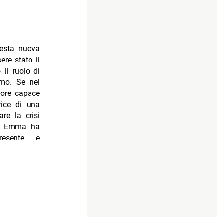
uesta nuova
ere stato il
 il ruolo di
emo. Se nel
amore capace
rice di una
are la crisi
ce, Emma ha
resente e