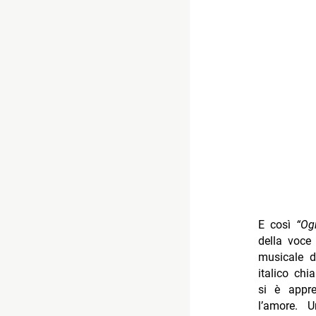
E così
“Og
della voc
musicale d
italico ch
si è appr
l’amore. 