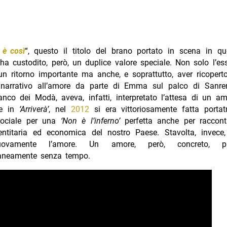
 è così
“, questo il titolo del brano portato in scena in q
ha custodito, però, un duplice valore speciale. Non solo l’ess
un ritorno importante ma anche, e soprattutto, aver ricoperto
 narrativo all’amore da parte di Emma sul palco di Sanr
ianco dei Modà, aveva, infatti, interpretato l’attesa di un 
re in
‘Arriverà’
, nel
2012
si era vittoriosamente fatta portat
sociale per una
‘Non è l’inferno’
perfetta anche per raccont
identitaria ed economica del nostro Paese. Stavolta, inve
uovamente l’amore. Un amore, però, concreto, p
aneamente senza tempo.