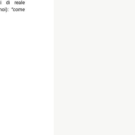
i di reale
 noi):
“come