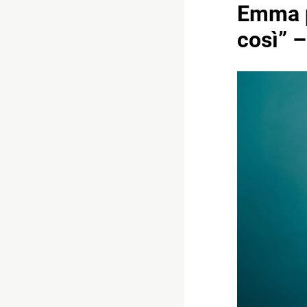
Emma p
così” 