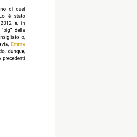
uno di quei
 Lo è stato
 2012 e, in
 “big” della
nsigliato o,
tavia,
Emma
do, dunque,
 precedenti