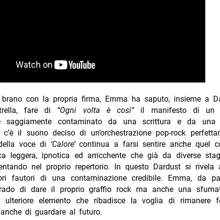
l brano con la propria firma, Emma ha saputo, insieme a Da
trella, fare di
“Ogni volta è così”
il manifesto di un
ale saggiamente contaminato da una scrittura e da una 
e c’è il suono deciso di un’orchestrazione pop-rock perfetta
 della voce di
‘Calore’
continua a farsi sentire anche quel co
nica leggera, ipnotica ed arricchente che già da diverse st
entando nel proprio repertorio. In questo Dardust si rivela
ri fautori di una contaminazione credibile. Emma, da pa
grado di dare il proprio graffio rock ma anche una sfuma
n ulteriore elemento che ribadisce la voglia di rimanere 
anche di guardare al futuro.