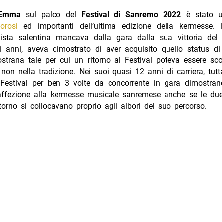
Emma
sul palco del
Festival di Sanremo 2022
è stato 
morosi
ed importanti dell’ultima edizione della kermesse.
rtista salentina mancava dalla gara dalla sua vittoria del
i anni, aveva dimostrato di aver acquisito quello status di
trana tale per cui un ritorno al Festival poteva essere sco
non nella tradizione. Nei suoi quasi 12 anni di carriera, tut
 Festival per ben 3 volte da concorrente in gara dimostran
affezione alla kermesse musicale sanremese anche se le due
torno si collocavano proprio agli albori del suo percorso.