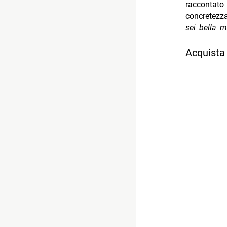
raccontat
concretezza
sei bella 
Acquista 