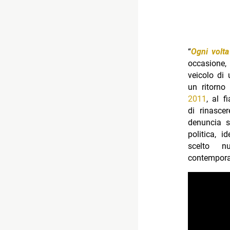
“
Ogni volta
occasione, 
veicolo di 
un ritorno
2011
, al f
di rinasce
denuncia 
politica, 
scelto n
contempor