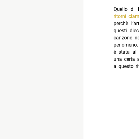
Quello di
ritorni cla
perchè l’a
questi diec
canzone nos
perlomeno, 
è stata al
una certa 
a questo ri