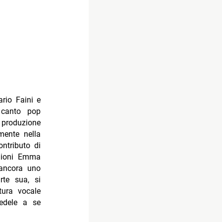
rio Faini e
 canto pop
produzione
mente nella
ntributo di
agioni Emma
 ancora uno
rte sua, si
tura vocale
fedele a se