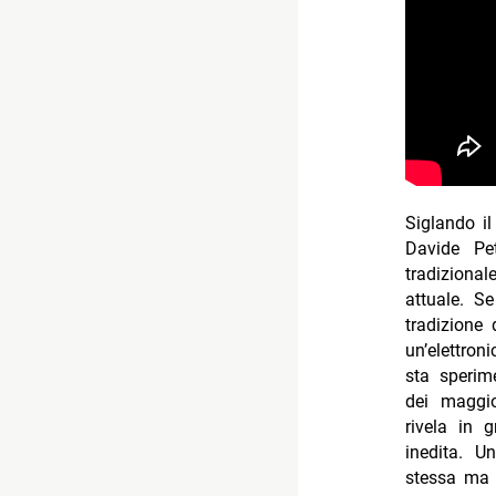
Siglando i
Davide Pe
tradizion
attuale. S
tradizione
un’elettro
sta sperim
dei maggio
rivela in 
inedita. U
stessa ma 