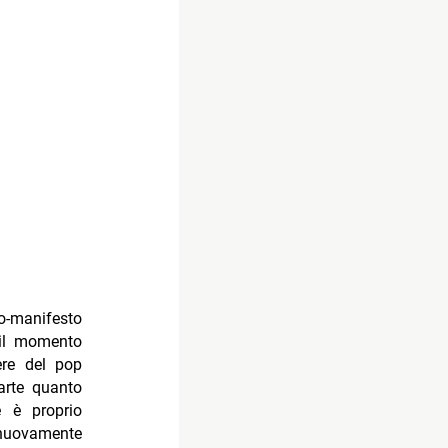
no-manifesto
 il momento
ere del pop
arte quanto
 è proprio
nuovamente