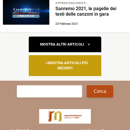
APPROFONDIMENTI
Sanremo 2021, le pagelle dei
testi delle canzoni in gara
23 Febbraio 2021
Navigazione
MOSTRA ALTRI ARTICOLI
articoli
MOSTRA ARTICOLI PIÙ
RECENTI
Ricerca
per: